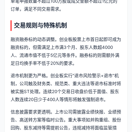
单笔申报数量不超过100万股或成交金额不超过1亿元的
订单，满足不同交易需求。
交易规则与特殊机制
融资融券标的动态调整。创业板股票上市首日起即可成为
融资标的，但需满足上市满3个月、股东人数超4000
人、流通市值不低于5亿元等条件。融券标的则需额外满
足日均换手率不低于20%的要求。
退市机制更为严格。创业板实行"退市风险警示+退市"机
制，公司触及财务类、规范类、重大违法等退市标准时将
被实施ST处理。连续20个交易日收盘价低于面值、股东
人数连续20日少于400人等情形将触发强制退市。
信息披露要求更透明。上市公司需披露业绩快报、业绩预
告、高送转方案等临时公告。重大事项如并购重组、股份
回购、股东减持等需提前公告，违规减持将面临监管措