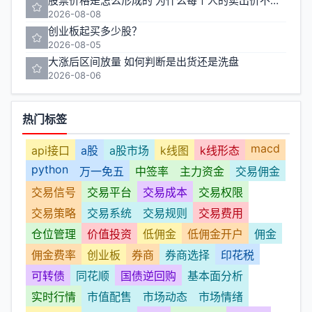
股票价格是怎么形成的 为什么每个人的卖出价不一样
2026-08-08
创业板起买多少股？
2026-08-05
大涨后区间放量 如何判断是出货还是洗盘
2026-08-06
热门标签
macd
api接口
a股
a股市场
k线图
k线形态
python
万一免五
中签率
主力资金
交易佣金
交易信号
交易平台
交易成本
交易权限
交易策略
交易系统
交易规则
交易费用
仓位管理
价值投资
低佣金
低佣金开户
佣金
佣金费率
创业板
券商
券商选择
印花税
可转债
同花顺
国债逆回购
基本面分析
实时行情
市值配售
市场动态
市场情绪