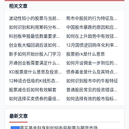
相关文章
波动性较小的股票与当前开户时机分析
熊市中股民的行为特征及应对策略
如何识别和利用筹码分布中的单峰密集形态
中国股市暴跌的原因和应对策略有哪些
科创板申报最低数量要求详解
如何在上升趋势中有效扭转亏损
创业板大幅回调后该如何应对持仓策略
12月国债逆回购年化利率是否会升高
新手如何开始炒股入门学习
股票前rk是什么意思
开通创业板需要满足什么条件才能享受低佣金
如何开设佣金一步到位的股票账户
XD股票是什么意思及投资者需注意的事项
债券基金是什么及其特点与优缺点
12种适合低吸的K线形态及其应用技巧
如何识别股市中的牛股特征
股票减仓后如何有效解套
普通股民常见的投资错误及避免方法
如何选择买卖债券的最佳时机
如何选择有效的股市指标以优化投资策略
功
最新文章
能
嘉实基金赵亨利如何布局股票与期货市场