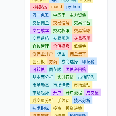
macd
python
k线形态
万一免五
中签率
主力资金
交易佣金
交易信号
交易平台
交易成本
交易权限
交易策略
交易系统
交易规则
交易费用
仓位管理
价值投资
低佣金
低佣金开户
佣金
佣金费率
创业板
券商
券商选择
印花税
可转债
同花顺
国债逆回购
基本面分析
实时行情
市值配售
市场动态
市场情绪
市场波动
市场趋势
开户
开户流程
成交量
成交量分析
手续费
技术分析
技术指标
投资
投资决策