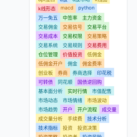
macd
python
k线形态
万一免五
中签率
主力资金
交易佣金
交易信号
交易平台
交易成本
交易权限
交易策略
交易系统
交易规则
交易费用
仓位管理
价值投资
低佣金
低佣金开户
佣金
佣金费率
创业板
券商
券商选择
印花税
可转债
同花顺
国债逆回购
基本面分析
实时行情
市值配售
市场动态
市场情绪
市场波动
市场趋势
开户
开户流程
成交量
成交量分析
手续费
技术分析
技术指标
投资
投资决策