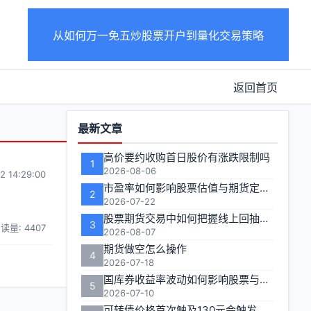
从如何万一免五炒股票开户到量化交易策略
返回首页
功
最新文章
能
高价要约收购首日股价有涨跌限制吗
1
区
2026-08-06
2 14:29:00
市盈率如何影响股票估值与期货定价逻辑
2
2026-07-22
股票期货交易中如何把握线上回抽的入场时机
3
读量: 4407
2026-08-07
期货做空怎么操作
4
2026-07-18
国库券收益率波动如何影响股票与期货市场联动性
5
2026-07-10
可转债价格首次触及130元会触发多长时间的临时停牌