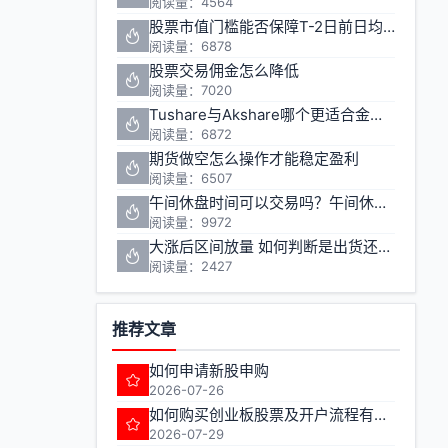
阅读量：4564
股票市值门槛能否保障T-2日前日均市值1万元的投资安全
阅读量：6878
股票交易佣金怎么降低
阅读量：7020
Tushare与Akshare哪个更适合金融数据获取
阅读量：6872
期货做空怎么操作才能稳定盈利
阅读量：6507
午间休盘时间可以交易吗？午间休盘对股票期货投资有什么影响
阅读量：9972
大涨后区间放量 如何判断是出货还是洗盘
阅读量：2427
推荐文章
如何申请新股申购
2026-07-26
如何购买创业板股票及开户流程有哪些注意事项
2026-07-29