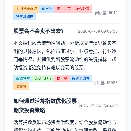
流
全国股转系统
新三板
终止上市
股权处置
阅读量: 5914
动
股票流动性
性】
股票会不会卖不出去？
2026-07-06 09:09:00
文
本文探讨股票流动性问题，分析成交清淡导致卖不
章
出的具体原因，包括市值过小、业绩亏损、行业冷
门等情况，并提供判断股票流动性的关键指标，帮
列
助投资者避免持有难以变现的股票。
表
市值股票
成交活跃度
换手率
股票流动性
阅读量: 12923
限售股
-
如何通过活筹指数优化股票
第
2026-07-04 15:04:00
期货投资策略
页
活筹指数反映市场资金活跃度，结合股票流动性与
期货合约走势，可构建动态仓位管理模型，提升多