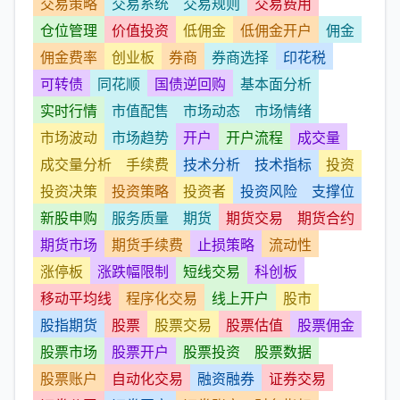
交易策略
交易系统
交易规则
交易费用
仓位管理
价值投资
低佣金
低佣金开户
佣金
佣金费率
创业板
券商
券商选择
印花税
可转债
同花顺
国债逆回购
基本面分析
实时行情
市值配售
市场动态
市场情绪
市场波动
市场趋势
开户
开户流程
成交量
成交量分析
手续费
技术分析
技术指标
投资
投资决策
投资策略
投资者
投资风险
支撑位
新股申购
服务质量
期货
期货交易
期货合约
期货市场
期货手续费
止损策略
流动性
涨停板
涨跌幅限制
短线交易
科创板
移动平均线
程序化交易
线上开户
股市
股指期货
股票
股票交易
股票估值
股票佣金
股票市场
股票开户
股票投资
股票数据
股票账户
自动化交易
融资融券
证券交易