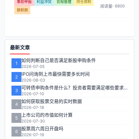
管
事前申报
利益冲突
合规管理
持仓限制
阅读量: 6800
静默期
理】
文
章
功
最新文章
列
能
如何判断自己是否满足新股申购条件
1
区
2026-07-05
表
IPO问询到上市最快需要多长时间
2
-
2026-08-03
可转债申购条件是什么？投资者需要满足哪些要求才能参与打新
3
第
2026-07-10
如何获取股票交易的实时数据
4
页
2026-07-18
上市公司的市值如何计算
5
2026-07-30
股票周六周日开盘吗
6
2026-07-19