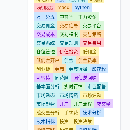
macd
python
k线形态
万一免五
中签率
主力资金
交易佣金
交易信号
交易平台
交易成本
交易权限
交易策略
交易系统
交易规则
交易费用
仓位管理
价值投资
低佣金
低佣金开户
佣金
佣金费率
创业板
券商
券商选择
印花税
可转债
同花顺
国债逆回购
基本面分析
实时行情
市值配售
市场动态
市场情绪
市场波动
市场趋势
开户
开户流程
成交量
成交量分析
手续费
技术分析
技术指标
投资
投资决策