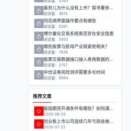
阅读量：5393
香奈儿为什么没有上市？探寻奢侈品巨头的资本之路
阅读量：4815
同花顺界面操作要点有哪些
阅读量：8381
博尔量化交易系统是否存在安全隐患
阅读量：5955
哪些股票与航母产业链紧密相关？
阅读量：7838
股票交易数据接口接入券商数据的方法有哪些
阅读量：2757
中信证券风险测评需要多长时间
阅读量：8984
推荐文章
股指期货开通条件有哪些？如何满足期货交易准入要求？
2026-08-03
创业板上市公司连续几年亏损会被实施退市风险警示
2026-07-22