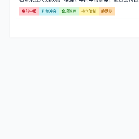
制】
事前申报
利益冲突
合规管理
持仓限制
静默期
文
章
列
表
-
第
页