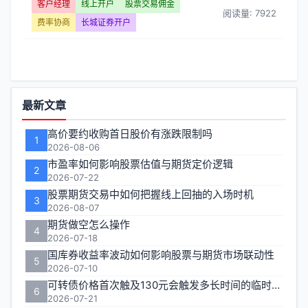
证
客户经理
线上开户
股票交易佣金
阅读量: 7922
费率协商
长城证券开户
券
开
户】
功
最新文章
文
能
高价要约收购首日股价有涨跌限制吗
1
区
2026-08-06
章
市盈率如何影响股票估值与期货定价逻辑
2
列
2026-07-22
股票期货交易中如何把握线上回抽的入场时机
3
表
2026-08-07
期货做空怎么操作
4
-
2026-07-18
国库券收益率波动如何影响股票与期货市场联动性
5
第
2026-07-10
可转债价格首次触及130元会触发多长时间的临时停牌
6
页
2026-07-21