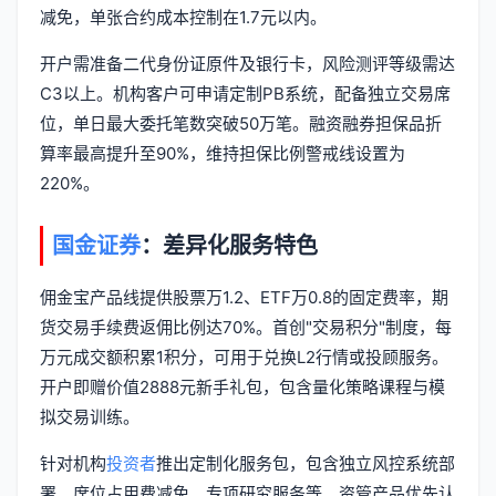
减免，单张合约成本控制在1.7元以内。
开户需准备二代身份证原件及银行卡，风险测评等级需达
C3以上。机构客户可申请定制PB系统，配备独立交易席
位，单日最大委托笔数突破50万笔。融资融券担保品折
算率最高提升至90%，维持担保比例警戒线设置为
220%。
国金证券
：差异化服务特色
佣金宝产品线提供股票万1.2、ETF万0.8的固定费率，期
货交易手续费返佣比例达70%。首创"交易积分"制度，每
万元成交额积累1积分，可用于兑换L2行情或投顾服务。
开户即赠价值2888元新手礼包，包含量化策略课程与模
拟交易训练。
针对机构
投资者
推出定制化服务包，包含独立风控系统部
署、席位占用费减免、专项研究服务等。资管产品优先认