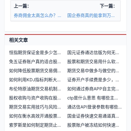
上一篇：
下一篇：
券商佣金太高怎么办？如何迫使券商下调佣金或成功转户
国企券商真的能拿到万一佣金吗
相关文章
恒指期货保证金是多少怎么计算
国元证券通达信版为何无法使用？股票期货交易终端常见问题解析
免五证券账户真的适合股票期货交易者吗
股票和期货交易用什么软件最可靠
如何降低股票期货交易佣金费率？
期货交易中做多与做空的难易程度对比
如何利用KDJ指标判断大盘顶底
证券开户手续费是多少，计算公式是什么
布伦特原油期货交易机制解析：T1还是T0
如何通过券商APP自主完成股票期货开户流程
股权收购与资产收购在股票期货投资中的区别有哪些
ctp是什么意思 有哪些主要用途和特点
期货交易实用技巧与风险控制方法有哪些
通达信API登录参数有哪些需要配置
如何在衡水高效开通股票与期货交易账户
国金证券快速交易通道真的免费吗？股票期货交易者必看
索罗斯是如何制定期货止损策略的
股票账户被冻结如何快速恢复交易权限