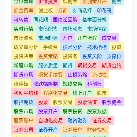
仓位管理
价值投资
低佣金
低佣金开户
佣金
佣金费率
创业板
券商
券商选择
印花税
可转债
同花顺
国债逆回购
基本面分析
实时行情
市值配售
市场动态
市场情绪
市场波动
市场趋势
开户
开户流程
成交量
成交量分析
手续费
技术分析
技术指标
投资
投资决策
投资策略
投资者
投资风险
支撑位
新股申购
服务质量
期货
期货交易
期货合约
期货市场
期货手续费
止损策略
流动性
涨停板
涨跌幅限制
短线交易
科创板
移动平均线
程序化交易
线上开户
股市
股指期货
股票
股票交易
股票估值
股票佣金
股票市场
股票开户
股票投资
股票数据
股票账户
自动化交易
融资融券
证券交易
证券公司
证券开户
证券账户
财务指标