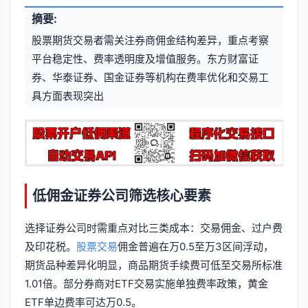
文
摘要:
元
章
股票期货交易者需关注券商佣金结构差异，重点考察
信
标
平台稳定性、费率透明度及增值服务。东方财富证
息
券、华泰证券、国金证券等机构在费率优化和交易工
签
具方面表现突出
低佣金证券公司筛选核心要素
选择证券公司时需重点对比三类成本：交易佣金、过户费
及印花税。
股票交易
佣金普遍在万0.5至万3区间浮动，
期货品种差异化明显，商品期货手续费可低至交易所标准
1.01倍。部分券商对ETF交易实施单独费率政策，黄金
ETF单边费率可达万0.5。