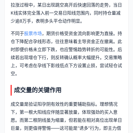
拉涨过程中，某日出现跳空高开后快速回落的走势，当日
K线实体完全落入前一交易日阳线范围内，同时持仓量减
少逾8万手，表明多头平仓动作明显。
不同于
股票市场
，期货价格受资金流向影响更为直接。持
仓下降配合孕线形态，往往意味着主导资金正在撤离。此
时即便价格未立即下跌，也应警惕趋势转折的可能性。后
续若出现增仓下行，则反转确认概率大幅提升。交易策略
上，可考虑在孕线下影线低点下方设置止损，尝试轻仓试
空。
成交量的关键作用
成交量是验证阳孕阴有效性的重要辅助指标。理想情况
下，第一根大阳线应伴随显著放量，体现强劲的买入意
愿。而第二根阴线虽为缩量，但若能在相对高位出现单日
巨量，则更值得警惕——这可能是“诱多”行为，即主力借