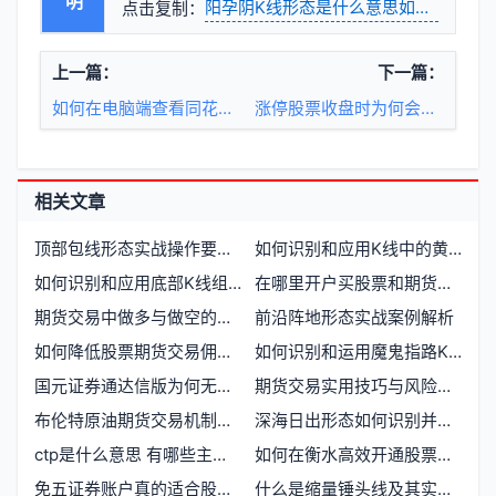
阳孕阴K线形态是什么意思如何判断后
点击复制：
上一篇：
下一篇：
如何在电脑端查看同花个股的热度指标
涨停股票收盘时为何会打开涨停板
相关文章
顶部包线形态实战操作要点有哪些
如何识别和应用K线中的黄昏十字星形态
如何识别和应用底部K线组合的演化模式
在哪里开户买股票和期货最划算
期货交易中做多与做空的难易程度对比
前沿阵地形态实战案例解析
如何降低股票期货交易佣金费率？
如何识别和运用魔鬼指路K线形态进行股票交易
国元证券通达信版为何无法使用？股票期货交易终端常见问题解析
期货交易实用技巧与风险控制方法有哪些
布伦特原油期货交易机制解析：T1还是T0
深海日出形态如何识别并应用于实战交易
ctp是什么意思 有哪些主要用途和特点
如何在衡水高效开通股票与期货交易账户
免五证券账户真的适合股票期货交易者吗
什么是缩量锤头线及其实战运用