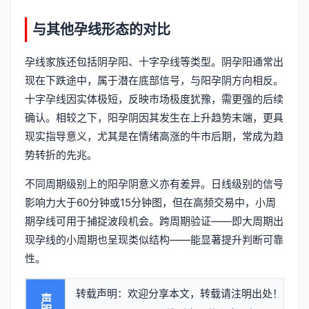
与其他孕线形态的对比
孕线家族还包括阴孕阳、十字孕线等类型。阴孕阳通常出
现在下跌途中，属于潜在底部信号，与阳孕阴方向相反。
十字孕线因实体极短，反映市场极度犹豫，需更强的后续
确认。相较之下，阳孕阴因其发生在上升趋势末端，更具
现实指导意义，尤其是在情绪高涨的牛市后期，常成为趋
势转折的先兆。
不同周期级别上的阳孕阴意义亦有差异。日线级别的信号
影响力大于60分钟或15分钟图，但在高频交易中，小周
期孕线可用于捕捉波段机会。跨周期验证——即大周期出
现孕线的小周期也呈现类似结构——能显著提升判断可靠
性。
转载声明：欢迎分享本文，转载请注明出处！
声明