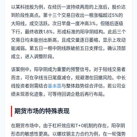
以某科技股为例，在经历一波持续两周的上涨后，股价达
到阶段性高点。第十三个交易日收出一根涨幅超过5%的
大阳线，成交活跃。次日早盘一度冲高3%，但随后逐级
下行，最终收跌1.8%，形成标准的阳孕阴结构。此后三个
交易日均未能创出新高，且成交量逐日萎缩，显示上攻动
能减弱。第五日一根中阴线跌破前五日支撑位，确认顶部
成立，进入调整阶段。
该案例中，阳孕阴成为重要的预警信号。对于短线交易者
而言，可在孕线当日尾盘减仓，规避潜在回撤风险。中长
线投资者则需结合
基本面
与整体趋势综合评估，若公司业
绩未现恶化迹象，可等待回调企稳后再行布局。
期货市场的特殊表现
在期货市场中，由于杠杆效应和T+0机制的存在，阳孕阴
形态的敏感性更高。以螺纹钢主力合约为例，在一轮强势