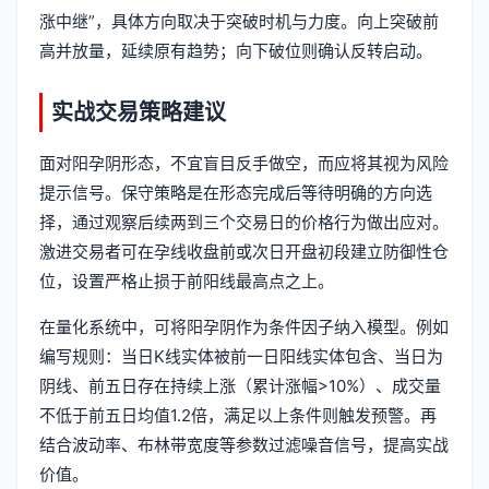
涨中继”，具体方向取决于突破时机与力度。向上突破前
高并放量，延续原有趋势；向下破位则确认反转启动。
实战交易策略建议
面对阳孕阴形态，不宜盲目反手做空，而应将其视为风险
提示信号。保守策略是在形态完成后等待明确的方向选
择，通过观察后续两到三个交易日的价格行为做出应对。
激进交易者可在孕线收盘前或次日开盘初段建立防御性仓
位，设置严格止损于前阳线最高点之上。
在量化系统中，可将阳孕阴作为条件因子纳入模型。例如
编写规则：当日K线实体被前一日阳线实体包含、当日为
阴线、前五日存在持续上涨（累计涨幅>10%）、成交量
不低于前五日均值1.2倍，满足以上条件则触发预警。再
结合波动率、布林带宽度等参数过滤噪音信号，提高实战
价值。