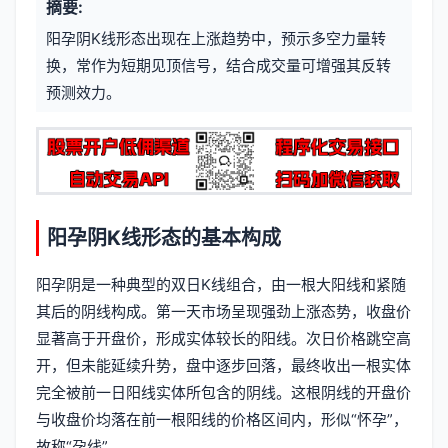
摘要:
元
章
阳孕阴K线形态出现在上涨趋势中，预示多空力量转
信
标
换，常作为短期见顶信号，结合成交量可增强其反转
息
预测效力。
签
阳孕阴K线形态的基本构成
阳孕阴是一种典型的双日K线组合，由一根大阳线和紧随
其后的阴线构成。第一天市场呈现强劲上涨态势，收盘价
显著高于开盘价，形成实体较长的阳线。次日价格跳空高
开，但未能延续升势，盘中逐步回落，最终收出一根实体
完全被前一日阳线实体所包含的阴线。这根阴线的开盘价
与收盘价均落在前一根阳线的价格区间内，形似“怀孕”，
故称“孕线”。