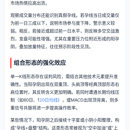
市场热情拉高出货。
观察成交量分布还能识别真假孕线。若孕线当日成交量仅
为前一日三成以下，说明市场参与度下降，警示意义较
弱。相反，若接近或超过前一日水平，则反映多空交战激
烈，变盘可能性增强。尤其在重要压力位附近形成的阳孕
阴，叠加放量特征，往往预示阶段性见顶。
组合形态的强化效应
单一K线形态存在误判风险，需结合其他技术元素提升准
确性。当阳孕阴出现在双重顶、头肩顶等经典顶部形态右
肩位置时，其反转含义更加明确。若同时遭遇长期均线压
制（如60日、1
20日均线
），或MACD出现顶背离，则多
重信号共振将进一步提高操作胜率。
某些情况下，阳孕阴之后接续十字星或小阴小阳整理，构
成“孕线+盘整”结构。这类形态常被视为“空中加油”或“上