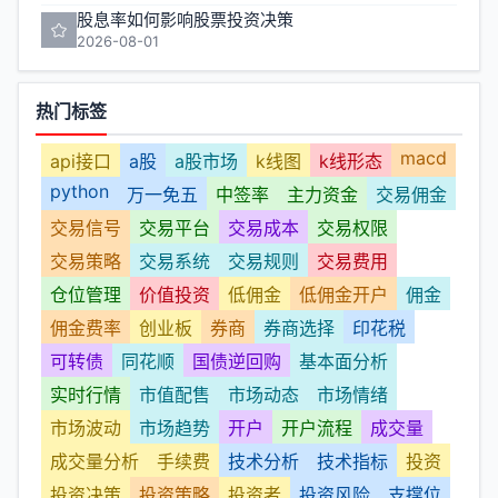
股息率如何影响股票投资决策
2026-08-01
热门标签
macd
api接口
a股
a股市场
k线图
k线形态
python
万一免五
中签率
主力资金
交易佣金
交易信号
交易平台
交易成本
交易权限
交易策略
交易系统
交易规则
交易费用
仓位管理
价值投资
低佣金
低佣金开户
佣金
佣金费率
创业板
券商
券商选择
印花税
可转债
同花顺
国债逆回购
基本面分析
实时行情
市值配售
市场动态
市场情绪
市场波动
市场趋势
开户
开户流程
成交量
成交量分析
手续费
技术分析
技术指标
投资
投资决策
投资策略
投资者
投资风险
支撑位