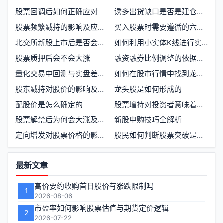
股票回调后如何正确应对
诱多出货缺口是否是建仓良机
股票频繁减持的影响及应对策略
买入股票时需要遵循的六大规则
北交所新股上市后是否会下跌
如何利用小实体K线进行实战交易
股票质押后会不会大涨
融资融券比例调整的依据是什么
量化交易中回测与实盘差异的原因及应对策略
如何在股市行情中找到龙头股票
股东减持对股价的影响及应对策略
龙头股是如何形成的
配股价是怎么确定的
股票增持对投资者意味着什么
股票解禁后为何会大涨及案例分析
新股申购技巧全解析
定向增发对股票价格的影响及投资者应对策略
股民如何判断股票突破是真是假
功
最新文章
能
高价要约收购首日股价有涨跌限制吗
1
区
2026-08-06
市盈率如何影响股票估值与期货定价逻辑
2
2026-07-22