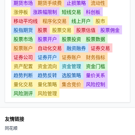
期货市场
期货手续费
止损策略
流动性
涨停板
涨跌幅限制
短线交易
科创板
移动平均线
程序化交易
线上开户
股市
股指期货
股票
股票交易
股票估值
股票佣金
股票市场
股票开户
股票投资
股票数据
股票账户
自动化交易
融资融券
证券交易
证券公司
证券开户
证券账户
财务指标
资产配置
资金流向
资金管理
资金门槛
趋势判断
趋势反转
选股策略
量价关系
量化交易
量化策略
集合竞价
风险控制
风险测评
风险管理
友情链接
同花顺