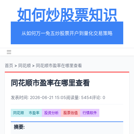
如何炒股票知识
从如何万一免五炒股票开户到量化交易策略
首页
>
同花顺
>
同花顺市盈率在哪里查看
同花顺市盈率在哪里查看
发表时间: 2026-06-21 15:05
阅读量: 5454
评论: 0
文
同花顺
市盈率
投资分析
股票估值
行情软件
章
文
摘要:
元
章