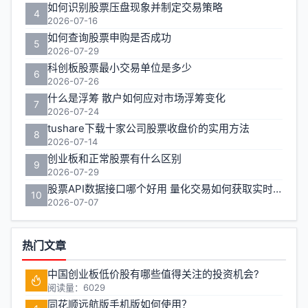
如何识别股票压盘现象并制定交易策略
4
2026-07-16
如何查询股票申购是否成功
5
2026-07-29
科创板股票最小交易单位是多少
6
2026-07-26
什么是浮筹 散户如何应对市场浮筹变化
7
2026-07-24
tushare下载十家公司股票收盘价的实用方法
8
2026-07-14
创业板和正常股票有什么区别
9
2026-07-29
股票API数据接口哪个好用 量化交易如何获取实时行情
10
2026-07-07
热门文章
中国创业板低价股有哪些值得关注的投资机会?
阅读量：6029
同花顺远航版手机版如何使用？