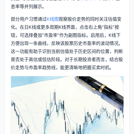
息率等并列展示。
部分用户习惯通过
K线图
观察股价走势的同时关注估值变
化。在日K线或更多周期K线界面，点击右上角“指标”按
钮，可选择叠加“市盈率”作为副图指标。启用后，K线下
方便出现一条曲线，反映该股票历史市盈率的波动情况。
这一功能有助于识别当前估值处于历史区间的位置，判断
是否处于高估或低估阶段。对于长期投资者而言，结合股
价走势与市盈率趋势线，能更清晰地把握买卖时机。