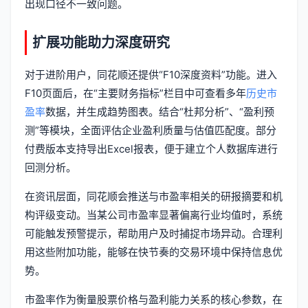
出现口径不一致问题。
扩展功能助力深度研究
对于进阶用户，同花顺还提供“F10深度资料”功能。进入
F10页面后，在“主要财务指标”栏目中可查看多年
历史市
盈率
数据，并生成趋势图表。结合“杜邦分析”、“盈利预
测”等模块，全面评估企业盈利质量与估值匹配度。部分
付费版本支持导出Excel报表，便于建立个人数据库进行
回测分析。
在资讯层面，同花顺会推送与市盈率相关的研报摘要和机
构评级变动。当某公司市盈率显著偏离行业均值时，系统
可能触发预警提示，帮助用户及时捕捉市场异动。合理利
用这些附加功能，能够在快节奏的交易环境中保持信息优
势。
市盈率作为衡量股票价格与盈利能力关系的核心参数，在