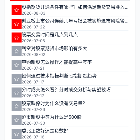
股指期货开通条件有哪些？如何满足期货交易准入要求？
2026-08-03
创业板上市公司连续几年亏损会被实施退市风险警示
2026-07-22
股票交易时间是几点到几点
2026-07-08
利空对股票期货市场影响有多大
2026-08-02
申购新股怎么操作才能提高中签率
2026-07-21
如何通过技术指标判断股指期货趋势
2026-07-17
分时成交怎么看？分时成交分析与实战技巧
2026-07-17
股票跌停时为什么没有交易量？
2026-07-26
沪市新股中签为什么是500股
2026-07-30
委比正数好还是负数好
2026-07-16