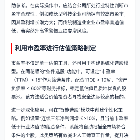
助参考。在实际操作中，应结合公司所处行业特性判断市
盈率合理性。例如成长型科技企业可能拥有较高市盈率，
因其盈利增长潜力大；而传统制造业企业市盈率普遍偏
低，若突然升高需警惕业绩虚增风险。
利用市盈率进行估值策略制定
市盈率不仅是单一估值工具，还可用于构建系统化选股模
型。在同花顺的“条件选股”功能中，可设定“市盈率
（TTM）< 15”作为筛选条件，配合“ROE > 10%”、“资产
负债率 < 60%”等财务指标，锁定低估值且质地优良的股
票池。该方法适合价值投资者寻找安全边际较高的标的。
进一步深化应用，可在“智能选股”模块中创建个性化策
略。例如设置“连续三年净利润增长>10%，且当前市盈率
低于行业均值”的组合条件，系统将自动扫描全市场符合
条件的个股。此类策略有效减少人工筛查工作量，提升决