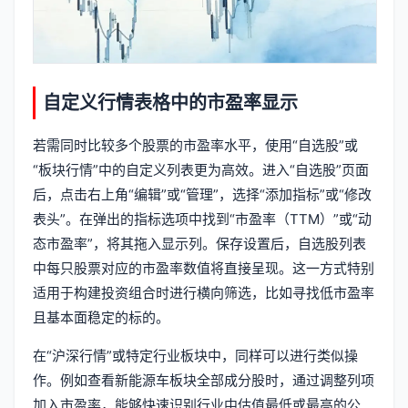
自定义行情表格中的市盈率显示
若需同时比较多个股票的市盈率水平，使用“自选股”或
“板块行情”中的自定义列表更为高效。进入“自选股”页面
后，点击右上角“编辑”或“管理”，选择“添加指标”或“修改
表头”。在弹出的指标选项中找到“市盈率（TTM）”或“动
态市盈率”，将其拖入显示列。保存设置后，自选股列表
中每只股票对应的市盈率数值将直接呈现。这一方式特别
适用于构建投资组合时进行横向筛选，比如寻找低市盈率
且基本面稳定的标的。
在“沪深行情”或特定行业板块中，同样可以进行类似操
作。例如查看新能源车板块全部成分股时，通过调整列项
加入市盈率，能够快速识别行业中估值最低或最高的公