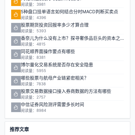
阅读量：3981
5种盘口挂单语言如何结合分时MACD判断买卖点
阅读量：4396
股票期货投资回报率多少才算合理
阅读量：5393
香奈儿为什么没有上市？探寻奢侈品巨头的资本之路
阅读量：4815
同花顺界面操作要点有哪些
阅读量：8381
博尔量化交易系统是否存在安全隐患
阅读量：5955
哪些股票与航母产业链紧密相关？
阅读量：7838
股票交易数据接口接入券商数据的方法有哪些
阅读量：2757
中信证券风险测评需要多长时间
阅读量：8984
推荐文章