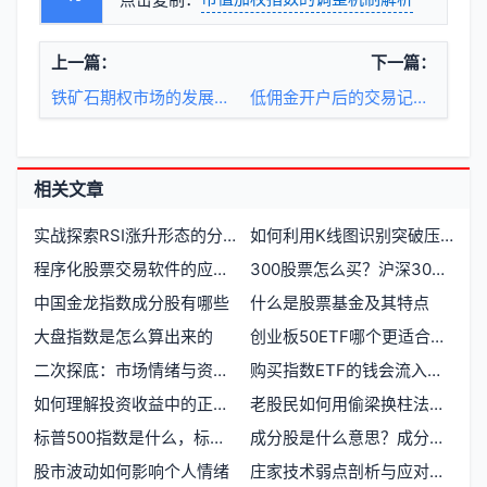
上一篇：
下一篇：
铁矿石期权市场的发展与策略
低佣金开户后的交易记录查看方法
相关文章
实战探索RSI涨升形态的分类
如何利用K线图识别突破压力整理结束信号
程序化股票交易软件的应用与优化
300股票怎么买？沪深300成分股购买条件全解析
中国金龙指数成分股有哪些
什么是股票基金及其特点
大盘指数是怎么算出来的
创业板50ETF哪个更适合作为量化交易核心标的
二次探底：市场情绪与资金流动的无声博弈
购买指数ETF的钱会流入股票市场吗
如何理解投资收益中的正负波动
老股民如何用偷梁换柱法隐藏真实交易意图
标普500指数是什么，标普500指数有什么用
成分股是什么意思？成分股有什么作用？
股市波动如何影响个人情绪
庄家技术弱点剖析与应对策略