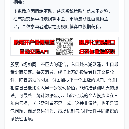
摘要:
元
章
多数散户因情绪驱动、缺乏系统策略与信息不对称，
信
标
在高频交易中持续损耗本金，市场流动性由机构主
息
导，个体参与者难以在无规则博弈中长期获利。
签
股票市场如同一座巨大的迷宫，入口处人潮汹涌，出口却
稀少而隐蔽。每天清晨，成千上万的投资者打开交易软
件，盯着跳动的K线，试图捕捉下一个上涨的风口。他们
相信自己能比别人早一步发现价值，能精准预测明天的涨
跌。可最终，统计数据显示，超过七成的个人投资者在三
年内亏损，长期盈利者不足一成。这并非偶然，也不是运
气问题，而是交易行为、市场机制与心理惯性共同编织的
系统性困境。