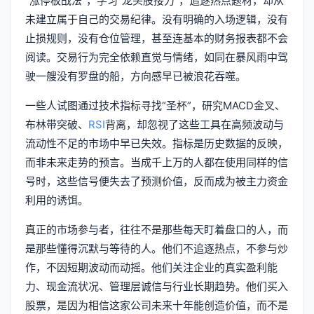
“涨停板战法”，学习“龙头股接力”，追逐热点题材，却从
未建立属于自己的交易纪律。没有明确的入场逻辑，没有
止损规则，没有仓位管理，甚至连基本的财务报表都不会
阅读。交易行为完全依赖直觉与情绪，如同在暴风雨中驾
驶一艘没有罗盘的船，方向感早已被浪花吞噬。
一些人试图通过技术指标寻找“圣杯”，研究MACD金叉、
布林带突破、
RSI
背离，却忽视了这些工具在高频波动与
流动性不足的市场中早已失效。指标是历史数据的反映，
而非未来走势的预言。当成千上万的人都在使用同样的信
号时，这些信号便失去了预测价值，反而成为被主力资金
利用的诱饵。
真正的市场参与者，往往不是那些每天盯着盘口的人，而
是那些懂得沉默与等待的人。他们不追逐热点，不参与炒
作，不因短期波动而动摇。他们关注企业的真实盈利能
力、现金流状况、管理层诚信与行业长期趋势。他们买入
股票，是因为相信这家公司未来十年能创造价值，而不是