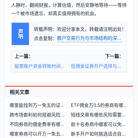
人静时，翻阅财报，计算估值，然后安静地等待——等待
一个被市场遗忘、却真实值得拥有的机会。
转载声明：欢迎分享本文，转载请注明出处！
声明
散户交易行为与市场结构的深层博弈
点击复制：
上一篇：
下一篇：
股票账户资金转账时间与交易时段的协同机制
低佣金证券开户选择与市场趋势
相关文章
哪里能找到万一免五的证券券商
ETF佣金万0.5的券商有哪些，哪家更值得信赖
跨市场套利如何规避风险与提升收益
短线交易有哪些风险需要注意
不同券商的佣金费率有哪些差异
前十名券商中哪家可以免五，如何办理开户
哪家券商可以开万一免五开户选择指南
新手开户如何挑选适合自己的券商