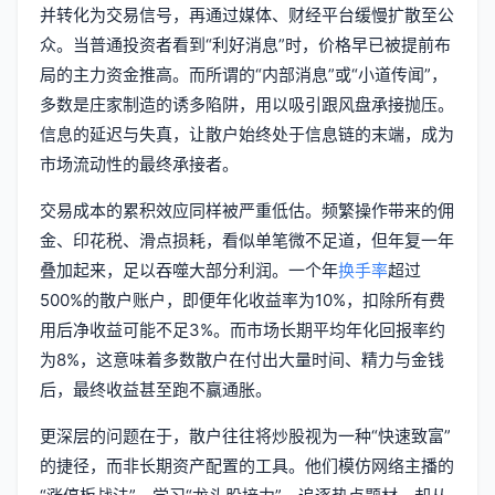
并转化为交易信号，再通过媒体、财经平台缓慢扩散至公
众。当普通投资者看到“利好消息”时，价格早已被提前布
局的主力资金推高。而所谓的“内部消息”或“小道传闻”，
多数是庄家制造的诱多陷阱，用以吸引跟风盘承接抛压。
信息的延迟与失真，让散户始终处于信息链的末端，成为
市场流动性的最终承接者。
交易成本的累积效应同样被严重低估。频繁操作带来的佣
金、印花税、滑点损耗，看似单笔微不足道，但年复一年
叠加起来，足以吞噬大部分利润。一个年
换手率
超过
500%的散户账户，即便年化收益率为10%，扣除所有费
用后净收益可能不足3%。而市场长期平均年化回报率约
为8%，这意味着多数散户在付出大量时间、精力与金钱
后，最终收益甚至跑不赢通胀。
更深层的问题在于，散户往往将炒股视为一种“快速致富”
的捷径，而非长期资产配置的工具。他们模仿网络主播的