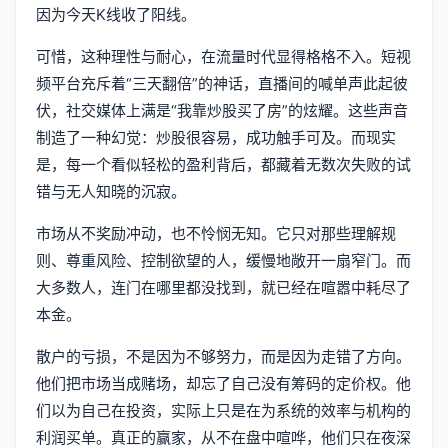
因为今天K线收了阳线。
可惜，这种理性与耐心，在流量时代显得格格不入。短视
频平台充斥着“三天翻倍”的神话，直播间的喊单声此起彼
伏，社交媒体上满是“我靠炒股买了房”的炫耀。这些声音
制造了一种幻觉：炒股很容易，成功触手可及。而现实
是，每一个看似轻松的盈利背后，都藏着无数次失败的试
错与无人知晓的沉寂。
市场从不奖励冲动，也不怜悯无知。它只对那些理解规
则、尊重风险、控制欲望的人，缓慢地敞开一扇窄门。而
大多数人，连门在哪里都没找到，就已经在喧嚣中耗尽了
本金。
散户的亏损，不是因为不够努力，而是因为走错了方向。
他们把市场当成赌场，却忘了自己没有筹码的定价权。他
们以为自己在投资，实际上只是在为系统的效率与机构的
利润买单。真正的赢家，从不在盘中喧哗，他们只在夜深