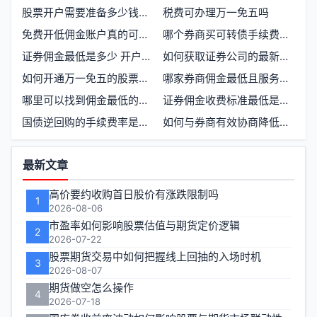
股票开户需要准备多少钱才能开始交易
税费可办理万一免五吗
免费开低佣金账户真的可行吗？哪些券商支持
哪个券商买可转债手续费最低？如何选择合适的交易平台
证券佣金最低是多少 开户选哪家券商更划算
如何获取证券公司的最新优惠活动信息
如何开通万一免五的股票交易账户
哪家券商佣金最低且服务稳定
哪里可以找到佣金最低的证券开户渠道
证券佣金收费标准最低是多少
国债逆回购的手续费率是多少
如何与券商有效协商降低交易佣金
功
最新文章
能
高价要约收购首日股价有涨跌限制吗
1
区
2026-08-06
市盈率如何影响股票估值与期货定价逻辑
2
2026-07-22
股票期货交易中如何把握线上回抽的入场时机
3
2026-08-07
期货做空怎么操作
4
2026-07-18