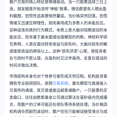
散户交易的核心特征是情绪驱动。当一只股票连续三日上
涨，朋友圈里开始流传“神股”故事，微信群里有人晒出盈
利截图，恐慌性追高便悄然蔓延。当价格突然回落，恐慌
情绪又迅速压倒理性，割肉离场成为多数人的本能反应。
这种追涨杀跌的行为模式，本质上是大脑对短期波动的本
能反应，而非基于基本面或估值模型的判断。神经科学研
究表明，人类在面对财务收益与损失时，大脑对损失的敏
感度是收益的两倍以上。这种“损失厌恶”心理，使投资者
在亏损时不愿认错，在盈利时又过早离场，反复在错误的
时间点做出决策。
市场结构本身也对个体参与者形成天然压制。机构投资者
拥有专业投研团队、高频
交易系统
、量化模型与直接接入
交易所的通道，其交易速度远超普通散户。一只股票的买
卖盘口，往往由数家基金公司通过算法在毫秒级内完成撮
合，而散户的订单可能还在排队等待系统处理。当价格因
机构调仓而剧烈波动时，散户往往只能被动接受滑点与成