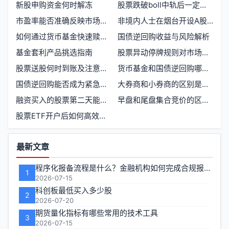
新股申购资金何时解冻
股票跌破boll中轨后一定会继续下跌吗
市盈率能否准确反映市场风险
非境内人士在烟台开设A股账户的条件与流程
如何通过货币基金快速赎回提升股票与期货交易的资金效率
国债逆回购收益与风险解析
基金套利产品挑选指南
股票异动停牌规则对市场投资策略有什么影响
股票送股何时到账及注意事项
货币基金和国债逆回购哪个更适合股票期货投资者
国债逆回购能否成为紧急备用金的首选投资工具
大券商和小券商的区别是什么，除了规模大还有别的优势吗
融资买入的股票第二天能卖出吗
早盘和尾盘集合竞价的区别有哪些
股票ETF开户后如何高效买入并管理交易策略
功
最新文章
能
程序化报备流程是什么？金融机构如何完成合规报备
1
区
2026-07-15
科创板最低买入多少股
2
2026-07-20
期货量化指标有哪些常用的技术工具
3
2026-07-15