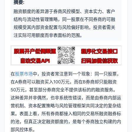
摘要:
元
章
融资额度的差异源于券商风控模型、资本实力、客户
信
标
结构与流动性管理策略，同一股票在不同券商的可融
息
规模受其内部资金配置与风险偏好影响，投资者需关
签
注实际可用额度而非表面标的范围。
在
股票市场
中，投资者常注意到一个现象：同一只股票，
在A券商可以融资买入100万元，而在B券商却只能融资
50万元，甚至部分券商完全不提供该标的的融资服务。
这种差异并非偶然，也非系统性错误，而是由券商内部运
营机制、资本配置策略与风险管理框架共同决定的复杂结
果。表面上看，所有券商都接入相同的交易所融资融券标
的池，但真正决定融资额度的，是每个券商独立构建的内
部风控体系。