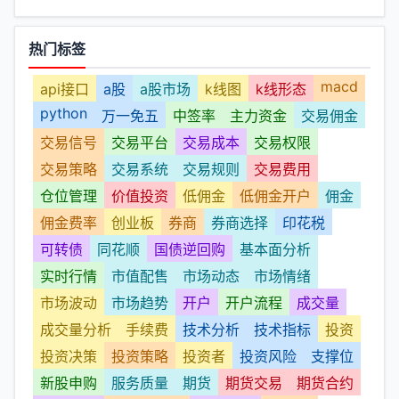
热门标签
macd
api接口
a股
a股市场
k线图
k线形态
python
万一免五
中签率
主力资金
交易佣金
交易信号
交易平台
交易成本
交易权限
交易策略
交易系统
交易规则
交易费用
仓位管理
价值投资
低佣金
低佣金开户
佣金
佣金费率
创业板
券商
券商选择
印花税
可转债
同花顺
国债逆回购
基本面分析
实时行情
市值配售
市场动态
市场情绪
市场波动
市场趋势
开户
开户流程
成交量
成交量分析
手续费
技术分析
技术指标
投资
投资决策
投资策略
投资者
投资风险
支撑位
新股申购
服务质量
期货
期货交易
期货合约