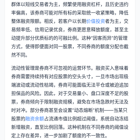
群体以短线交易者为主，频繁使用融资杠杆，且历史违约
率偏高，该券商可能对所有标的采取统一收紧策略，降低
整体融资限额。相反，若客户以长期
价值投资
者为主，交
易频率低、信用记录优良，券商更愿意释放额度，甚至主
动提升部分优质标的的可融比例。这种“因客而异”的管理
方式，使得即便面对同一股票，不同券商的额度分配也截
然不同。
流动性管理是券商不可忽视的运营环节。融资买入意味着
券商需要持续持有对应股票的空头头寸，一旦市场出现极
端波动或流动性枯竭，券商可能面临无法平仓或被迫追加
担保品的风险。因此，对于交易量小、盘口深度不足的股
票，券商倾向于限制融资规模，避免在市场急跌时无法及
时对冲。部分券商甚至会设置“动态熔断”机制——当某只
股票的
融资余额
占流通市值比例超过阈值，系统自动冻结
新增融资，直至比例回落。这种机制在不同券商的阈值设
定上存在差异，进一步加剧了额度的不一致性。