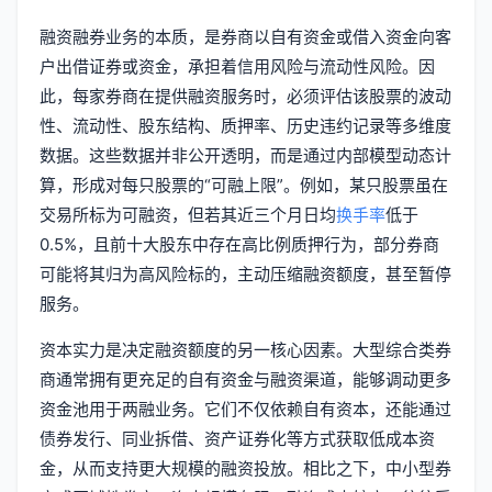
融资融券业务的本质，是券商以自有资金或借入资金向客
户出借证券或资金，承担着信用风险与流动性风险。因
此，每家券商在提供融资服务时，必须评估该股票的波动
性、流动性、股东结构、质押率、历史违约记录等多维度
数据。这些数据并非公开透明，而是通过内部模型动态计
算，形成对每只股票的“可融上限”。例如，某只股票虽在
交易所标为可融资，但若其近三个月日均
换手率
低于
0.5%，且前十大股东中存在高比例质押行为，部分券商
可能将其归为高风险标的，主动压缩融资额度，甚至暂停
服务。
资本实力是决定融资额度的另一核心因素。大型综合类券
商通常拥有更充足的自有资金与融资渠道，能够调动更多
资金池用于两融业务。它们不仅依赖自有资本，还能通过
债券发行、同业拆借、资产证券化等方式获取低成本资
金，从而支持更大规模的融资投放。相比之下，中小型券