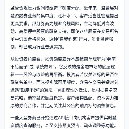
监管合规压力也间接塑造了额度分配。近年来，监管层对
融资融券业务的集中度、杠杆水平、客户适当性管理提出
更高要求。部分券商为规避合规风险，主动降低对高波
动、高质押率股票的融资支持，即使这些股票在交易所名
单中仍属合格标的。这种“自我约束”行为，虽非监管强
制，却已成为行业普遍实践。
从投资者角度看，融资额度差异不应被简单理解为“券商
不给面子”或“系统故障”。它反映的是金融市场的底层逻
辑——风险与收益的再平衡。投资者若仅关注标的是否在
融资名单中，而忽视实际可用额度，容易在交易关键时刻
遭遇“额度不足”的窘境。真正理性的做法，是根据自身交
易策略，选择融资额度稳定、客户结构匹配、资本实力雄
厚的券商合作，并定期关注其公告的融资标的调整信息。
一些大型券商已开始通过API接口向机构客户提供实时融
资额度查询服务，甚至支持额度预占、动态调整等功能。