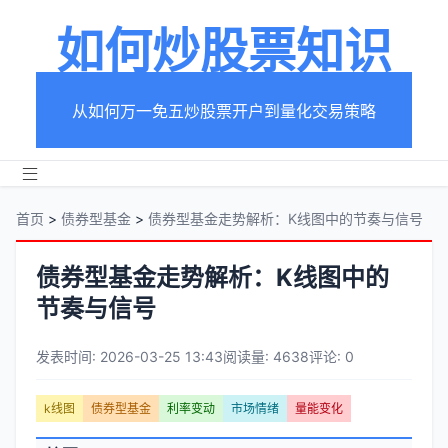
如何炒股票知识
从如何万一免五炒股票开户到量化交易策略
首页
>
债券型基金
>
债券型基金走势解析：K线图中的节奏与信号
债券型基金走势解析：K线图中的
节奏与信号
发表时间: 2026-03-25 13:43
阅读量: 4638
评论: 0
文
k线图
债券型基金
利率变动
市场情绪
量能变化
章
文