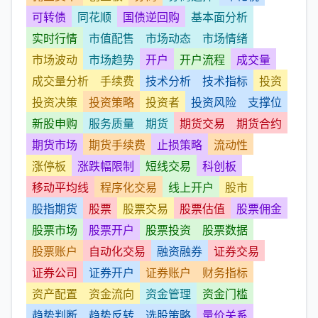
可转债
同花顺
国债逆回购
基本面分析
实时行情
市值配售
市场动态
市场情绪
市场波动
市场趋势
开户
开户流程
成交量
成交量分析
手续费
技术分析
技术指标
投资
投资决策
投资策略
投资者
投资风险
支撑位
新股申购
服务质量
期货
期货交易
期货合约
期货市场
期货手续费
止损策略
流动性
涨停板
涨跌幅限制
短线交易
科创板
移动平均线
程序化交易
线上开户
股市
股指期货
股票
股票交易
股票估值
股票佣金
股票市场
股票开户
股票投资
股票数据
股票账户
自动化交易
融资融券
证券交易
证券公司
证券开户
证券账户
财务指标
资产配置
资金流向
资金管理
资金门槛
趋势判断
趋势反转
选股策略
量价关系