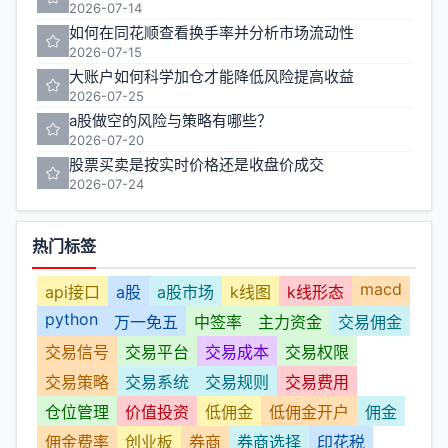
2026-07-14
如何在同花顺查看换手率并分析市场流动性
2026-07-15
大账户如何科学加仓才能降低风险提高收益
2026-07-25
a股做空的风险与策略有哪些？
2026-07-20
股票买卖是按实时价格还是收盘价成交
2026-07-24
热门标签
macd
api接口
a股
a股市场
k线图
k线形态
python
万一免五
中签率
主力资金
交易佣金
交易信号
交易平台
交易成本
交易权限
交易策略
交易系统
交易规则
交易费用
仓位管理
价值投资
低佣金
低佣金开户
佣金
佣金费率
创业板
券商
券商选择
印花税