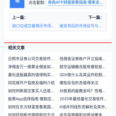
券商APP财报查看指南 哪家支持财务
点击复制：
上一篇：
下一篇：
缺口位成交量揭示市场动能的关键信号
破发背后的市场信号与投资逻辑
相关文章
日照市证券公司交易软件功能是否满足投资者需求？
低佣金证券账户开立指南与券商选择策略
净佣金万一换算全佣金如何计算
航空运输概念股有哪些投资机会值得关
量化选股器真的值得购买吗？
QDII是什么及其运作机制详解
同花顺开户指南及福利介绍
哪些反包形态值得关注
如何判断是庄家买入还是散户买入
炒股真的能教会吗？性格对交易盈利有多大影响
股票App选择指南 哪款应用既实用又经济
2025年最佳量化交易软件推荐及开通要求对比
如何在东方财富查看美国股指期货
K线并列线形态解析及其市场意义
如何找到股市强势股的方法
中东局势缓和对原油黄金期货投资有何影响