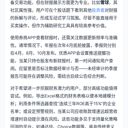
备交易功能，但在财报展示方面更为专业。比如
雪球
，其
社区属性强，用户可在个股话题下看到其他
投资者
对财报
的拆解与评论，形成互动式学习氛围。尽管不能直接用于
买卖操作，但作为辅助研究工具具有较高参考价值。
使用券商APP查看财报时，还需关注数据更新频率与准确
性。通常情况下，年报在次年4月底前披露，季报则分别
在4月、8月、10月发布。优质APP会设置推送提醒功
能，当某只持仓股发布新财报时，第一时间通知用户查
阅。应留意是否标注数据经审计与否——未经审计的季度
报告可能存在调整风险，需结合后续公告综合判断。
对于希望进一步挖掘财务潜力的用户，部分高级功能值得
尝试。例如，导出Excel格式的财务表格以便本地建模分
析；利用条件筛选器查找“连续三年ROE高于15%”的企业
名单；或设定预警规则，当某公司应收账款增速远超营收
增速时自动提示潜在风险。这些功能多见于支持量化策略
回测的平台，如通达信、Choice数据等，虽非传统意义