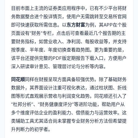
目前市面上主流的证券类应用程序中，已有不少平台将财
务数据整合进个股详情页，使用户无需跳转至交易所官网
即可快速获取所需信息。以
东方财富
为例，其APP在个股
页面设有“财务”专栏，点击后可查看最近几个报告期的主
要财务指标，如营业收入、净利润、每股收益等，并支持
按季度、半年度、年度切换查看趋势图。更为重要的是，
该平台还提供完整的PDF版定期报告下载入口，方便用户
深入研读审计意见、管理层讨论与分析等内容。
同花顺
同样在财报呈现方面具备较强优势。除了基础财务
数据外，其界面设计注重可视化表达，通过柱状图、折线
图等形式直观展示营收与利润变化趋势。同花顺还引入了
“杜邦分析”、“财务健康度评分”等进阶功能，帮助用户从
多个维度评估企业的盈利能力、偿债能力与运营效率。这
类辅助工具尤其适合尚未掌握专业财务分析方法但希望提
升判断力的初学者。