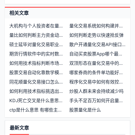
相关文章
大机构与个人投资者在量化交易中各自的优势是什么
量化交易系统如何构建并实现稳定盈利
量比如何判断主力资金动向与买卖时机
如何判断走势以快速抢反弹
硕士延毕对量化交易职业发展有必要吗
散户开通量化交易API接口有哪些门槛要求
期货行情软件中的实时数据流与交易决策机制
自动买卖股票App哪个最好？如何选择支持定价卖出功能的炒股软件
如何用技术指标判断市场趋势
双顶形态在量化交易中的价格行为信号
股票交易自动化靠数学模型确定买卖点需要自己编程吗
哪家券商的条件单功能好用如何开户选择指南
同花顺量化交易接口怎么开通和使用
程序化交易中如何有效控制风险与保持系统稳定
如何利用技术指标挑选出获利50%以上的股票
炒股人群未来会持续减少吗
KDJ死亡交叉是什么意思，如何判断与应对
手头不足百万如何开启量化交易通道
ctp是什么意思 有哪些主要用途和特点
股票量化是什么
功
最新文章