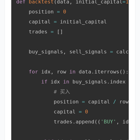
def
backtest
(
data
,
 initial_capital
=
1000
    position 
=
0
    capital 
=
 initial_capital

    trades 
=
[
]
    buy_signals
,
 sell_signals 
=
 calcula
for
 idx
,
 row 
in
 data
.
iterrows
(
)
:
if
 idx 
in
 buy_signals
.
index 
and
# 买入
            position 
=
 capital 
/
 row
[
'c
            capital 
=
0
            trades
.
append
(
(
'BUY'
,
 idx
,
 