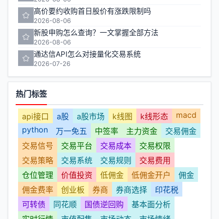
高价要约收购首日股价有涨跌限制吗
2026-08-06
新股申购怎么查询？一文掌握全部方法
2026-08-06
通达信API怎么对接量化交易系统
2026-07-26
热门标签
macd
api接口
a股
a股市场
k线图
k线形态
python
万一免五
中签率
主力资金
交易佣金
交易信号
交易平台
交易成本
交易权限
交易策略
交易系统
交易规则
交易费用
仓位管理
价值投资
低佣金
低佣金开户
佣金
佣金费率
创业板
券商
券商选择
印花税
可转债
同花顺
国债逆回购
基本面分析
实时行情
市值配售
市场动态
市场情绪