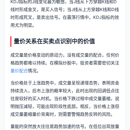
KDJ指标的J线变化最为敏感，当J线从下方穿越K线和D
线时形成金叉，是买入信号；当J线从上方穿越K线和D线
时形成死叉，是卖出信号。在震荡行情中，KDJ指标的效
用尤为明显。
量价关系在买卖点识别中的价值
成交量是价格变动的原动力，没有成交量的配合，任何价
格趋势都难以持续。在模拟炒股中，投资者需要密切关注
量价配合
情况。
当价格处于上涨趋势中，成交量呈现递增态势，表明资金
持续流入，后市上涨的概率较大，此时出现的回调低点往
往是较好的买入时机。当价格下跌过程中成交量萎缩，说
明抛压减轻，可能出现阶段性底部。相反，当价格上涨但
成交量萎缩量价背离时，则需要警惕趋势反转的风险。
量能的突然放大往往是趋势加速的信号。在低位出现放量