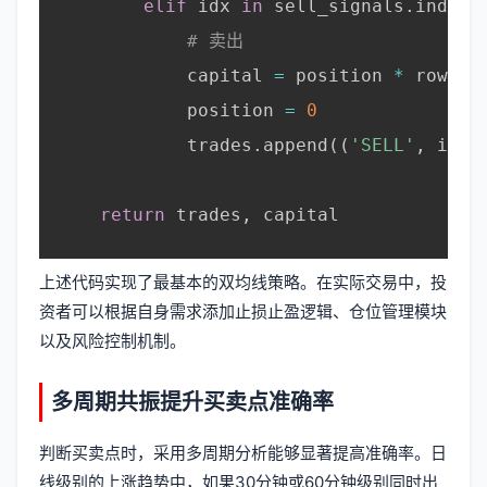
elif
 idx 
in
 sell_signals
.
index 
# 卖出
            capital 
=
 position 
*
 row
[
'c
            position 
=
0
            trades
.
append
(
(
'SELL'
,
 idx
,
return
 trades
,
 capital

上述代码实现了最基本的双均线策略。在实际交易中，投
资者可以根据自身需求添加止损止盈逻辑、仓位管理模块
以及风险控制机制。
多周期共振提升买卖点准确率
判断买卖点时，采用多周期分析能够显著提高准确率。日
线级别的上涨趋势中，如果30分钟或60分钟级别同时出