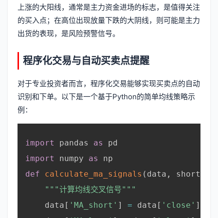
上涨的大阳线，通常是主力资金进场的标志，是值得关注
的买入点；在高位出现放量下跌的大阴线，则可能是主力
出货的表现，是风险预警信号。
程序化交易与自动买卖点提醒
对于专业投资者而言，程序化交易能够实现买卖点的自动
识别和下单。以下是一个基于Python的简单均线策略示
例：
import
 pandas 
as
 pd

import
 numpy 
as
 np

def
calculate_ma_signals
(
data
,
 short_pe
"""计算均线交叉信号"""
    data
[
'MA_short'
]
=
 data
[
'close'
]
.
ro