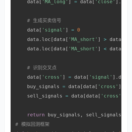
    data
[
'MA_long'
]
=
 data
[
'close'
]
.
rol
# 生成买卖信号
    data
[
'signal'
]
=
0
    data
.
loc
[
data
[
'MA_short'
]
>
 data
[
'M
    data
.
loc
[
data
[
'MA_short'
]
<
 data
[
'M
# 识别交叉点
    data
[
'cross'
]
=
 data
[
'signal'
]
.
diff
    buy_signals 
=
 data
[
data
[
'cross'
]
==
    sell_signals 
=
 data
[
data
[
'cross'
]
=
return
 buy_signals
,
 sell_signals

# 模拟回测框架