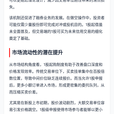
可以更贴近理论设计，减少因交易单位刚性带来的滑点损
失。
该机制还促进了融券业务的发展。在做空操作中，投资者
可能仅需少量股份即可完成对冲或投机目的。1股起借虽
未全面普及，但交易端的1股可买为未来信用交易的细化
奠定了基础。
市场流动性的潜在提升
从市场结构角度看，1股起购制度有助于改善盘口深度和
价格发现效率。传统交易单位下，买卖挂单集中在百股倍
数位置，导致中间价位缺乏连续报价。而当允许1股申报
后，更多小额订单进入市场，形成更密集的委托队列，从
而压缩买卖价差。
尤其是在新股上市初期，股价波动剧烈，大额交易单位容
易引发价格跳空。1股级申报使得市场参与者能够以更小