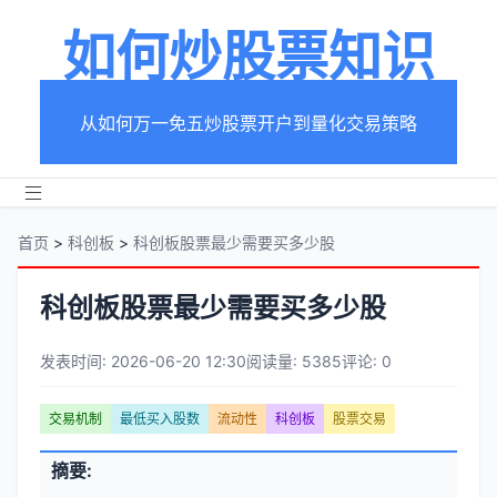
如何炒股票知识
从如何万一免五炒股票开户到量化交易策略
首页
>
科创板
>
科创板股票最少需要买多少股
科创板股票最少需要买多少股
发表时间: 2026-06-20 12:30
阅读量: 5385
评论: 0
文
交易机制
最低买入股数
流动性
科创板
股票交易
章
文
摘要:
元
章