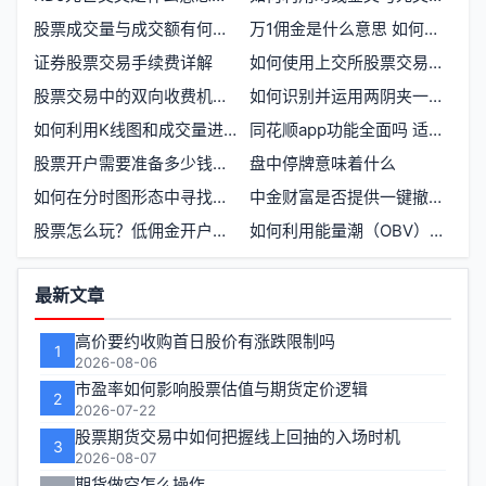
股票成交量与成交额有何区别
万1佣金是什么意思 如何计算股票交易费用
证券股票交易手续费详解
如何使用上交所股票交易数据接口获取实时行情信息
股票交易中的双向收费机制详解
如何识别并运用两阴夹一阳K线组合进行股票交易
如何利用K线图和成交量进行股票交易分析
同花顺app功能全面吗 适合买卖股票使用吗
股票开户需要准备多少钱才能开始交易
盘中停牌意味着什么
如何在分时图形态中寻找买卖点
中金财富是否提供一键撤单功能
股票怎么玩？低佣金开户怎么申请？
如何利用能量潮（OBV）指标进行股票交易决策
功
最新文章
能
高价要约收购首日股价有涨跌限制吗
1
区
2026-08-06
市盈率如何影响股票估值与期货定价逻辑
2
2026-07-22
股票期货交易中如何把握线上回抽的入场时机
3
2026-08-07
期货做空怎么操作