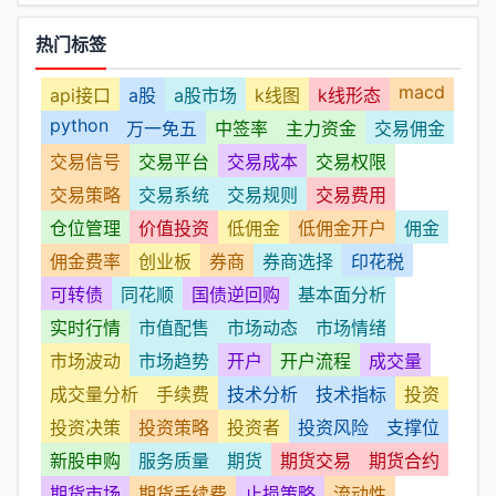
热门标签
macd
api接口
a股
a股市场
k线图
k线形态
python
万一免五
中签率
主力资金
交易佣金
交易信号
交易平台
交易成本
交易权限
交易策略
交易系统
交易规则
交易费用
仓位管理
价值投资
低佣金
低佣金开户
佣金
佣金费率
创业板
券商
券商选择
印花税
可转债
同花顺
国债逆回购
基本面分析
实时行情
市值配售
市场动态
市场情绪
市场波动
市场趋势
开户
开户流程
成交量
成交量分析
手续费
技术分析
技术指标
投资
投资决策
投资策略
投资者
投资风险
支撑位
新股申购
服务质量
期货
期货交易
期货合约
期货市场
期货手续费
止损策略
流动性