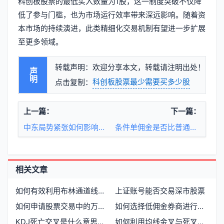
科创板股票的最低买入数量为1股，这一制度突破不仅降
低了参与门槛，也为市场运行效率带来深远影响。随着资
本市场的持续演进，此类精细化交易机制有望进一步扩展
至更多领域。
转载声明：欢迎分享本文，转载请注明出处！
声明
科创板股票最少需要买多少股
点击复制：
上一篇：
下一篇：
中东局势紧张如何影响投资决策？股票期货如何应对？
条件单佣金是否比普通交易佣金更高
相关文章
如何有效利用布林通道线进行股票交易
上证账号能否交易深市股票
如何申请股票交易中的万一免五佣金
如何选择低佣金券商进行股票交易
KDJ死亡交叉是什么意思，如何判断与应对
如何利用均线金叉与死叉进行股票交易