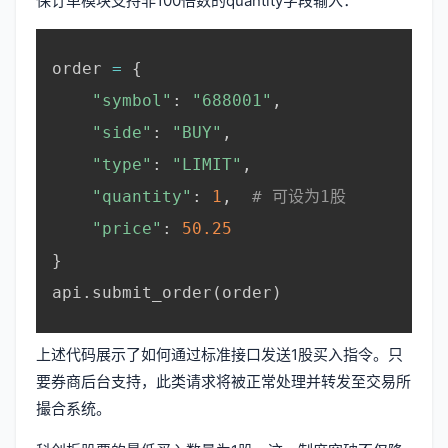
保订单模块支持非100倍数的quantity字段输入：
order 
=
{
"symbol"
:
"688001"
,
"side"
:
"BUY"
,
"type"
:
"LIMIT"
,
"quantity"
:
1
,
# 可设为1股
"price"
:
50.25
}
api
.
submit_order
(
order
)
上述代码展示了如何通过标准接口发送1股买入指令。只
要券商后台支持，此类请求将被正常处理并转发至交易所
撮合系统。