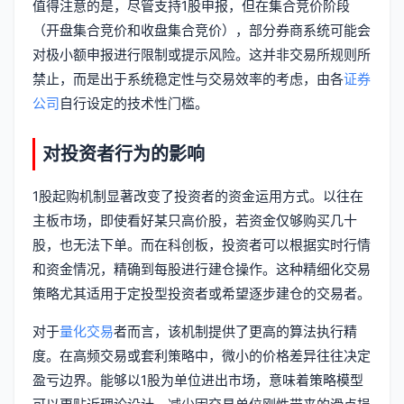
值得注意的是，尽管支持1股申报，但在集合竞价阶段
（开盘集合竞价和收盘集合竞价），部分券商系统可能会
对极小额申报进行限制或提示风险。这并非交易所规则所
禁止，而是出于系统稳定性与交易效率的考虑，由各
证券
公司
自行设定的技术性门槛。
对投资者行为的影响
1股起购机制显著改变了投资者的资金运用方式。以往在
主板市场，即使看好某只高价股，若资金仅够购买几十
股，也无法下单。而在科创板，投资者可以根据实时行情
和资金情况，精确到每股进行建仓操作。这种精细化交易
策略尤其适用于定投型投资者或希望逐步建仓的交易者。
对于
量化交易
者而言，该机制提供了更高的算法执行精
度。在高频交易或套利策略中，微小的价格差异往往决定
盈亏边界。能够以1股为单位进出市场，意味着策略模型