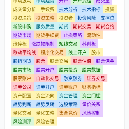
市场波动
市场趋势
开户
开户流程
成交量
成交量分析
手续费
技术分析
技术指标
投资
投资决策
投资策略
投资者
投资风险
支撑位
新股申购
服务质量
期货
期货交易
期货合约
期货市场
期货手续费
止损策略
流动性
涨停板
涨跌幅限制
短线交易
科创板
移动平均线
程序化交易
线上开户
股市
股指期货
股票
股票交易
股票估值
股票佣金
股票市场
股票开户
股票投资
股票数据
股票账户
自动化交易
融资融券
证券交易
证券公司
证券开户
证券账户
财务指标
资产配置
资金流向
资金管理
资金门槛
趋势判断
趋势反转
选股策略
量价关系
量化交易
量化策略
集合竞价
风险控制
风险测评
风险管理