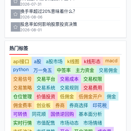
2026-07-31
换手率超过20%意味着什么？
2026-08-06
股息率如何影响股票投资决策
2026-08-01
热门标签
macd
api接口
a股
a股市场
k线图
k线形态
python
万一免五
中签率
主力资金
交易佣金
交易信号
交易平台
交易成本
交易权限
交易策略
交易系统
交易规则
交易费用
仓位管理
价值投资
低佣金
低佣金开户
佣金
佣金费率
创业板
券商
券商选择
印花税
可转债
同花顺
国债逆回购
基本面分析
实时行情
市值配售
市场动态
市场情绪