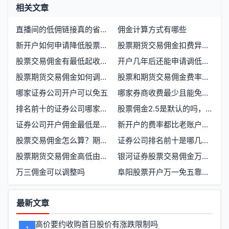
相关文章
直播间的低佣链接真的省钱吗？揭秘开户佣金背后的猫腻
佣金计算方式有哪些
新开户如何申请降低股票期货交易佣金
股票期货交易佣金扣费异常如何自助维权
股票交易佣金有最低起收标准吗
开户几年后还能申请调低股票佣金吗
股票期货交易佣金如何调低至最优水平
股票和期货交易佣金费率如何影响你的盈利空间
哪家证券公司开户可以免五
哪家券商收费最少且能免除五元限制，个人开通低佣金账户需要满足哪些资金条件
排名前十的证券公司哪家佣金低
股票佣金2.5是默认的吗，能不能调低？
证券公司开户佣金最低是多少
新开户的费率都比老账户的低吗
股票交易佣金怎么算？期货佣金和证券有何不同？
证券公司排名前十是哪几家？交易手续费最低多少
股票期货交易佣金高低由哪些因素决定
银河证券股票交易佣金万一免五怎么办理？低佣金账户开户流程
万三佣金可以调整吗
阜阳股票开户万一免五靠谱吗
功
最新文章
能
高价要约收购首日股价有涨跌限制吗
1