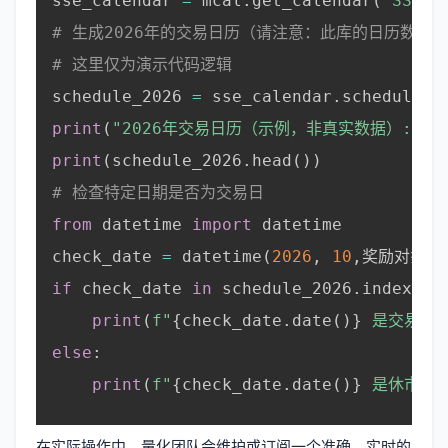
sse_calendar 
=
 mcal
.
get_calendar
(
'SSE'
)
# 生成2026年的交易日历（请注意：此库的日历数据
# 这里仅为演示代码逻辑
schedule_2026 
=
 sse_calendar
.
schedule
(
s
print
(
"2026年交易日历（示例，非真实数据）:"
)
print
(
schedule_2026
.
head
(
)
)
# 检查特定日期是否为交易日
from
 datetime 
import
 datetime

check_date 
=
 datetime
(
2026
,
10
,
奖励对象包
if
 check_date 
in
 schedule_2026
.
index
:
print
(
f"
{
check_date
.
date
(
)
}
 是交易日。
else
:
print
(
f"
{
check_date
.
date
(
)
}
 是休市日。
在实际操作中，量化团队会维护或订阅一个准确、实时的