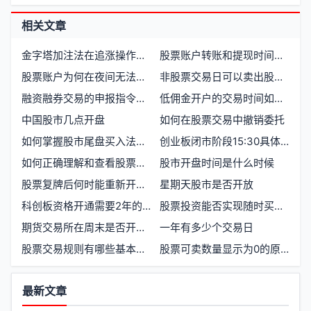
相关文章
金字塔加注法在追涨操作中的实战应用
股票账户转账和提现时间限制有哪些规定
股票账户为何在夜间无法登录
非股票交易日可以卖出股票吗
融资融券交易的申报指令有哪些特殊要求
低佣金开户的交易时间如何安排
中国股市几点开盘
如何在股票交易中撤销委托
如何掌握股市尾盘买入法技巧
创业板闭市阶段15:30具体开始时间是什么时候
如何正确理解和查看股票的开盘和收盘价格
股市开盘时间是什么时候
股票复牌后何时能重新开始交易
星期天股市是否开放
科创板资格开通需要2年的交易时间具体指什么
股票投资能否实现随时买卖操作
期货交易所在周末是否开放办理业务
一年有多少个交易日
股票交易规则有哪些基本内容
股票可卖数量显示为0的原因及解决方法
功
最新文章
能