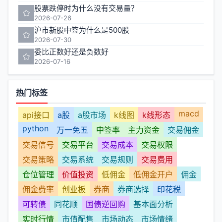
股票跌停时为什么没有交易量？
2026-07-26
沪市新股中签为什么是500股
2026-07-30
委比正数好还是负数好
2026-07-16
热门标签
macd
api接口
a股
a股市场
k线图
k线形态
python
万一免五
中签率
主力资金
交易佣金
交易信号
交易平台
交易成本
交易权限
交易策略
交易系统
交易规则
交易费用
仓位管理
价值投资
低佣金
低佣金开户
佣金
佣金费率
创业板
券商
券商选择
印花税
可转债
同花顺
国债逆回购
基本面分析
实时行情
市值配售
市场动态
市场情绪