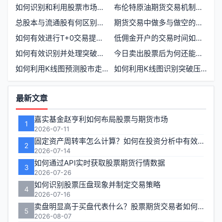
如何识别和利用股票市场的上升趋势
布伦特原油期货交易机制解析：T1还是T0
总股本与流通股有何区别及联系
期货交易中做多与做空的难易程度对比
如何有效进行T+0交易提升收益
低佣金开户的交易时间如何安排
如何有效识别并处理突破及回调现象
今日卖出股票后为何还能继续买入
如何利用K线图预测股市走势
如何利用K线图识别突破压力整理结束信号
功
最新文章
能
嘉实基金赵亨利如何布局股票与期货市场
1
区
2026-07-11
固定资产周转率怎么计算？如何在投资分析中有效运用？
2
2026-07-14
如何通过API实时获取股票期货行情数据
3
2026-07-26
如何识别股票压盘现象并制定交易策略
4
2026-07-16
卖盘明显高于买盘代表什么？股票期货交易者如何应对
5
2026-08-07