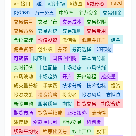
macd
api接口
a股
a股市场
k线图
k线形态
python
万一免五
中签率
主力资金
交易佣金
交易信号
交易平台
交易成本
交易权限
交易策略
交易系统
交易规则
交易费用
仓位管理
价值投资
低佣金
低佣金开户
佣金
佣金费率
创业板
券商
券商选择
印花税
可转债
同花顺
国债逆回购
基本面分析
实时行情
市值配售
市场动态
市场情绪
市场波动
市场趋势
开户
开户流程
成交量
成交量分析
手续费
技术分析
技术指标
投资
投资决策
投资策略
投资者
投资风险
支撑位
新股申购
服务质量
期货
期货交易
期货合约
期货市场
期货手续费
止损策略
流动性
涨停板
涨跌幅限制
短线交易
科创板
移动平均线
程序化交易
线上开户
股市