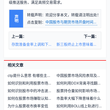
级推送服务，满足高频交易需求。
转载声明：欢迎分享本文，转载请注明出处！
声明
中国股市与期货市场开盘时间如何安排
点击复制：
上一篇：
下一篇：
存款准备金率上调和下调对股市期市有什么影响
新三板终止上市意味着什么
相关文章
ctp是什么意思 有哪些主要用途和特点
中国股票市场风险表现及其成因解析
如何识别和利用股票市场的突破形态
如何利用DDX背离寻找翻倍黑马股
如何识别股市中的冲击波型和震荡型出货模式
股票持仓量如何影响市场走势和交易决策
如何在股票市场赚取认知内的财富
市盈率大幅下降意味着什么
为什么股票收市换率变低
如何利用BOLL线上轨进行高抛操作