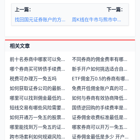
上一篇：
下一篇：
找回国元证券账户的方法与步骤
周K线在牛市与熊市中的操作策略
相关文章
前十名券商中哪家可以免五，如何办理开户
不同券商的佣金费率有哪些差异
哪个券商买可转债手续费最低？如何选择合适的交易平台
新手开户如何挑选适合自己的券商
税费可办理万一免五吗
ETF佣金万0.5的券商有哪些，哪家更值得信赖
如何获取证券公司的最新优惠活动信息
免费开低佣金账户真的可行吗？哪些券商支持
哪里可以找到佣金最低的证券开户渠道
如何与券商有效协商降低交易佣金
短线交易有哪些风险需要注意
国债逆回购的手续费率是多少
如何开通万一免五的股票交易账户
证券佣金收费标准最低是多少
哪里能找到万一免五的证券券商
哪家券商可以开万一免五开户选择指南
跨市场套利如何规避风险与提升收益
证券佣金最低是多少 开户选哪家券商更划算