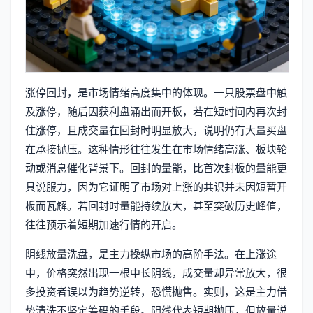
涨停回封，是市场情绪高度集中的体现。一只股票盘中触
及涨停，随后因获利盘涌出而开板，若在短时间内再次封
住涨停，且成交量在回封时明显放大，说明仍有大量买盘
在承接抛压。这种情形往往发生在市场情绪高涨、板块轮
动或消息催化背景下。回封的量能，比首次封板的量能更
具说服力，因为它证明了市场对上涨的共识并未因短暂开
板而瓦解。若回封时量能持续放大，甚至突破历史峰值，
往往预示着短期加速行情的开启。
阴线放量洗盘，是主力操纵市场的高阶手法。在上涨途
中，价格突然出现一根中长阴线，成交量却异常放大，很
多投资者误以为趋势逆转，恐慌抛售。实则，这是主力借
势清洗不坚定筹码的手段。阴线代表短期抛压，但放量说