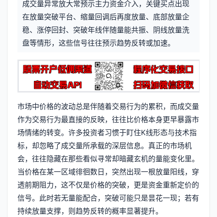
成交量异常放大常预示主力资金介入，关键买点出现
信
标
在放量突破平台、缩量回调后再度放量、底部放量企
息
稳、涨停回封、突破年线伴随量能共振、阴线放量洗
签
盘等情形，这些信号往往预示趋势反转或加速。
市场中价格的波动总是伴随着交易行为的累积，而成交量
作为交易行为最直接的反映，往往比价格本身更早暴露市
场情绪的转变。许多投资者习惯于盯住K线形态与技术指
标，却忽略了成交量所承载的深层信息。真正的市场机
会，往往隐藏在那些看似寻常却暗藏玄机的量能变化里。
当价格在某一区域徘徊数日，突然出现一根放量阳线，穿
透前期阻力，这不仅是价格的突破，更是资金重新定价的
信号。此时若无量能配合，突破可能只是昙花一现；若有
持续放量支撑，则趋势反转的概率显著提升。