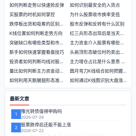
如何判断走势以快速抢反弹
如何识别最安全的入货点
买股票的时机如何掌控
为什么股票收市换率变低
跌停板出货和吸筹的区别是什么
股市反弹和反转有什么区别
K线位置如何判断走势方向
红三兵形态出现后是当天买入还是次日买入更合适
突破缺口有哪些类型和市场意义
主力资金介入股票有哪些明显信号
新手如何快速掌握看盘技巧
头肩顶形态破位时的卖出决策与市场心理
投资者如何判断均线对股价的阻力卖点
主力增仓占比是什么意思 如何理解主力资金的增仓比例
量比如何判断主力资金动向与买卖时机
圆月弯刀K线组合如何把握短线买入时机
如何利用天鹅展翅形态准确抄底买入
如何通过K线图识别大盘涨跌趋势
功
最新文章
能
豫光转债值得申购吗
1
区
2026-07-29
股票跌停后还能不能上涨
2
2026-07-22