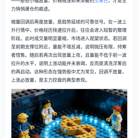
——那些小幅放量、价格微涨却未突破的
交易日
，才是主
力悄悄建仓的痕迹。
缩量回调后再度放量，是趋势延续的可靠信号。在一波上
升行情中，价格经历快速拉升后，往往会进入短暂的整理
阶段。此时成交量明显萎缩，市场进入观望状态。若回调
至前期支撑位附近，量能不增反减，说明抛压有限，持筹
者惜售。随后若再次出现放量上攻，且量能不低于前一波
拉升的水平，说明上涨动能并未衰竭，反而是清洗浮筹后
的再启动。这种形态在强势股中尤为常见，回调不放量，
上涨必放量，是主力控盘的典型表现。