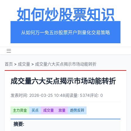
如何炒股票知识
从如何万一免五炒股票开户到量化交易策略
首页
>
成交量
>
成交量六大买点揭示市场动能转折
成交量六大买点揭示市场动能转折
发表时间: 2026-03-25 10:48
阅读量: 5374
评论: 0
文
主力资金
买点
成交量
放量
趋势反转
章
文
摘要:
元
章