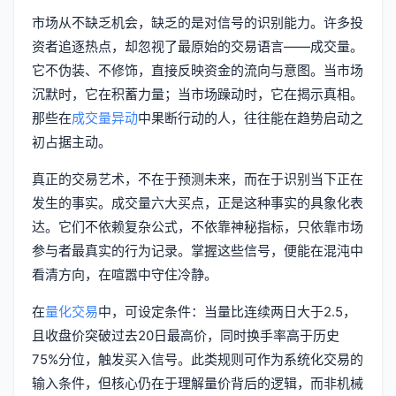
市场从不缺乏机会，缺乏的是对信号的识别能力。许多投
资者追逐热点，却忽视了最原始的交易语言——成交量。
它不伪装、不修饰，直接反映资金的流向与意图。当市场
沉默时，它在积蓄力量；当市场躁动时，它在揭示真相。
那些在
成交量异动
中果断行动的人，往往能在趋势启动之
初占据主动。
真正的交易艺术，不在于预测未来，而在于识别当下正在
发生的事实。成交量六大买点，正是这种事实的具象化表
达。它们不依赖复杂公式，不依靠神秘指标，只依靠市场
参与者最真实的行为记录。掌握这些信号，便能在混沌中
看清方向，在喧嚣中守住冷静。
在
量化交易
中，可设定条件：当量比连续两日大于2.5，
且收盘价突破过去20日最高价，同时换手率高于历史
75%分位，触发买入信号。此类规则可作为系统化交易的
输入条件，但核心仍在于理解量价背后的逻辑，而非机械