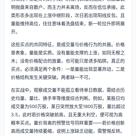
明抛盘来自散户，而主力并未离场，反而在低位承接。此
类形态多出现在上涨中继阶段，次日若出现阳线反包，且
量能维持高位，往往意味着洗盘结束，新一轮拉升即将展
开。
这些买点的共同特征，是成交量与价格行为的共振。价格
是表象，量能是实质。没有量能支撑的上涨，如同无根之
木；没有价格配合的放量，也可能只是诱多陷阱。真正的
买点，必须满足两个条件：一是量能出现显著异动，二是
价格结构发生关键突破。两者缺一不可。
在实战中，观察成交量不能孤立看待单日数据，需结合历
史均量、量比、换手率等维度综合判断。例如，某股日均
成交量为500万股，某日突然放大至1800万股，量比超过
3.5，此时若价格突破前高，且无重大利空，便可视为高
概率买点。量价背离的预警信号同样重要——若价格创新
高而成交量持续萎缩，说明上涨缺乏动能，需警惕反转。