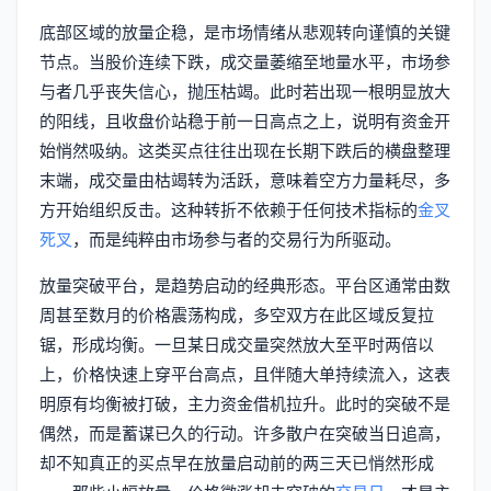
底部区域的放量企稳，是市场情绪从悲观转向谨慎的关键
节点。当股价连续下跌，成交量萎缩至地量水平，市场参
与者几乎丧失信心，抛压枯竭。此时若出现一根明显放大
的阳线，且收盘价站稳于前一日高点之上，说明有资金开
始悄然吸纳。这类买点往往出现在长期下跌后的横盘整理
末端，成交量由枯竭转为活跃，意味着空方力量耗尽，多
方开始组织反击。这种转折不依赖于任何技术指标的
金叉
死叉
，而是纯粹由市场参与者的交易行为所驱动。
放量突破平台，是趋势启动的经典形态。平台区通常由数
周甚至数月的价格震荡构成，多空双方在此区域反复拉
锯，形成均衡。一旦某日成交量突然放大至平时两倍以
上，价格快速上穿平台高点，且伴随大单持续流入，这表
明原有均衡被打破，主力资金借机拉升。此时的突破不是
偶然，而是蓄谋已久的行动。许多散户在突破当日追高，
却不知真正的买点早在放量启动前的两三天已悄然形成