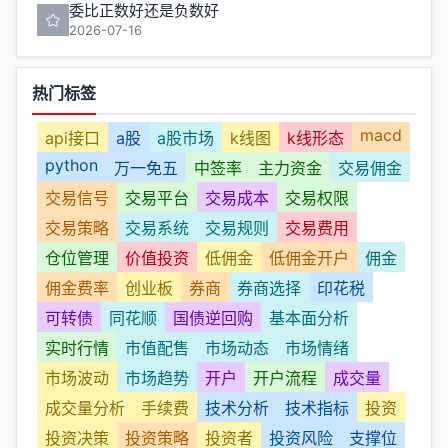
委比正数好还是负数好
2026-07-16
热门标签
macd
api接口
a股
a股市场
k线图
k线形态
python
万一免五
中签率
主力资金
交易佣金
交易信号
交易平台
交易成本
交易权限
交易策略
交易系统
交易规则
交易费用
仓位管理
价值投资
低佣金
低佣金开户
佣金
佣金费率
创业板
券商
券商选择
印花税
可转债
同花顺
国债逆回购
基本面分析
实时行情
市值配售
市场动态
市场情绪
市场波动
市场趋势
开户
开户流程
成交量
成交量分析
手续费
技术分析
技术指标
投资
投资决策
投资策略
投资者
投资风险
支撑位