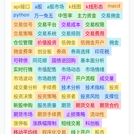
macd
api接口
a股
a股市场
k线图
k线形态
python
万一免五
中签率
主力资金
交易佣金
交易信号
交易平台
交易成本
交易权限
交易策略
交易系统
交易规则
交易费用
仓位管理
价值投资
低佣金
低佣金开户
佣金
佣金费率
创业板
券商
券商选择
印花税
可转债
同花顺
国债逆回购
基本面分析
实时行情
市值配售
市场动态
市场情绪
市场波动
市场趋势
开户
开户流程
成交量
成交量分析
手续费
技术分析
技术指标
投资
投资决策
投资策略
投资者
投资风险
支撑位
新股申购
服务质量
期货
期货交易
期货合约
期货市场
期货手续费
止损策略
流动性
涨停板
涨跌幅限制
短线交易
科创板
移动平均线
程序化交易
线上开户
股市