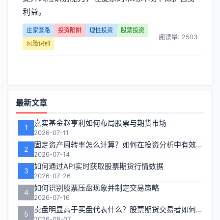
套
利益。
路】
庄家套路
投资陷阱
理性投资
股票投资
阅读量: 2503
文
风险识别
章
列
功
最新文章
表
能
嘉实基金赵亨利如何布局股票与期货市场
-
1
区
2026-07-11
固定资产周转率怎么计算？如何在投资分析中有效运用？
第
2
2026-07-14
如何通过API实时获取股票期货行情数据
页
3
2026-07-26
如何识别股票压盘现象并制定交易策略
4
2026-07-16
卖盘明显高于买盘代表什么？股票期货交易者如何应对
5
2026-08-07