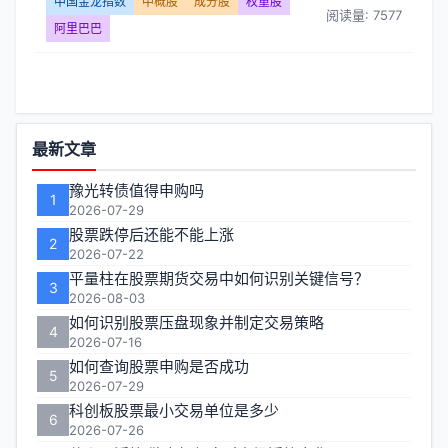
金
中国金龙指数
中概股
成分股
权重股
阅读量: 7577
阿里巴巴
龙
指
数】
功
最新文章
能
文
豫光转债值得申购吗
1
区
2026-07-29
章
股票跌停后还能不能上涨
2
2026-07-22
列
平量柱在股票期货交易中如何识别关键信号？
3
2026-08-03
表
如何识别股票压盘现象并制定交易策略
4
2026-07-16
-
如何查询股票申购是否成功
5
2026-07-29
第
科创板股票最小交易单位是多少
6
页
2026-07-26