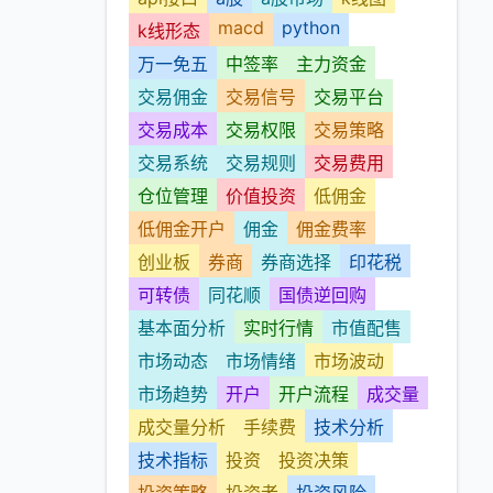
macd
python
k线形态
万一免五
中签率
主力资金
交易佣金
交易信号
交易平台
交易成本
交易权限
交易策略
交易系统
交易规则
交易费用
仓位管理
价值投资
低佣金
低佣金开户
佣金
佣金费率
创业板
券商
券商选择
印花税
可转债
同花顺
国债逆回购
基本面分析
实时行情
市值配售
市场动态
市场情绪
市场波动
市场趋势
开户
开户流程
成交量
成交量分析
手续费
技术分析
技术指标
投资
投资决策