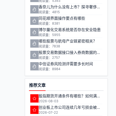
阅读量：5393
香奈儿为什么没有上市？探寻奢侈品巨头的资本之路
阅读量：4815
同花顺界面操作要点有哪些
阅读量：8381
博尔量化交易系统是否存在安全隐患
阅读量：5955
哪些股票与航母产业链紧密相关？
阅读量：7838
股票交易数据接口接入券商数据的方法有哪些
阅读量：2757
中信证券风险测评需要多长时间
阅读量：8984
推荐文章
股指期货开通条件有哪些？如何满足期货交易准入要求？
2026-08-03
创业板上市公司连续几年亏损会被实施退市风险警示
2026-07-22