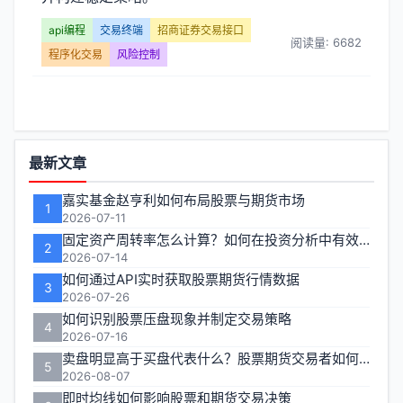
证
api编程
交易终端
招商证券交易接口
券
阅读量: 6682
程序化交易
风险控制
交
易
功
接
最新文章
能
口】
嘉实基金赵亨利如何布局股票与期货市场
1
区
2026-07-11
文
固定资产周转率怎么计算？如何在投资分析中有效运用？
2
2026-07-14
章
如何通过API实时获取股票期货行情数据
3
2026-07-26
列
如何识别股票压盘现象并制定交易策略
4
2026-07-16
表
卖盘明显高于买盘代表什么？股票期货交易者如何应对
5
2026-08-07
-
即时均线如何影响股票和期货交易决策