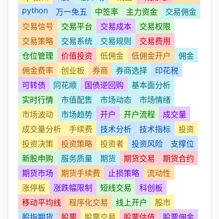
python
万一免五
中签率
主力资金
交易佣金
交易信号
交易平台
交易成本
交易权限
交易策略
交易系统
交易规则
交易费用
仓位管理
价值投资
低佣金
低佣金开户
佣金
佣金费率
创业板
券商
券商选择
印花税
可转债
同花顺
国债逆回购
基本面分析
实时行情
市值配售
市场动态
市场情绪
市场波动
市场趋势
开户
开户流程
成交量
成交量分析
手续费
技术分析
技术指标
投资
投资决策
投资策略
投资者
投资风险
支撑位
新股申购
服务质量
期货
期货交易
期货合约
期货市场
期货手续费
止损策略
流动性
涨停板
涨跌幅限制
短线交易
科创板
移动平均线
程序化交易
线上开户
股市
股指期货
股票
股票交易
股票估值
股票佣金