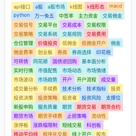
macd
api接口
a股
a股市场
k线图
k线形态
python
万一免五
中签率
主力资金
交易佣金
交易信号
交易平台
交易成本
交易权限
交易策略
交易系统
交易规则
交易费用
仓位管理
价值投资
低佣金
低佣金开户
佣金
佣金费率
创业板
券商
券商选择
印花税
可转债
同花顺
国债逆回购
基本面分析
实时行情
市值配售
市场动态
市场情绪
市场波动
市场趋势
开户
开户流程
成交量
成交量分析
手续费
技术分析
技术指标
投资
投资决策
投资策略
投资者
投资风险
支撑位
新股申购
服务质量
期货
期货交易
期货合约
期货市场
期货手续费
止损策略
流动性
涨停板
涨跌幅限制
短线交易
科创板
移动平均线
程序化交易
线上开户
股市