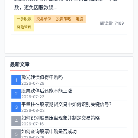
股
数，避免因股数误...
数】
一手股数
交易单位
投资策略
港股
阅读量: 7489
文
风险管理
章
列
功
最新文章
表
能
豫光转债值得申购吗
-
1
区
2026-07-29
股票跌停后还能不能上涨
第
2
2026-07-22
平量柱在股票期货交易中如何识别关键信号？
页
3
2026-08-03
如何识别股票压盘现象并制定交易策略
4
2026-07-16
如何查询股票申购是否成功
5
2026-07-29