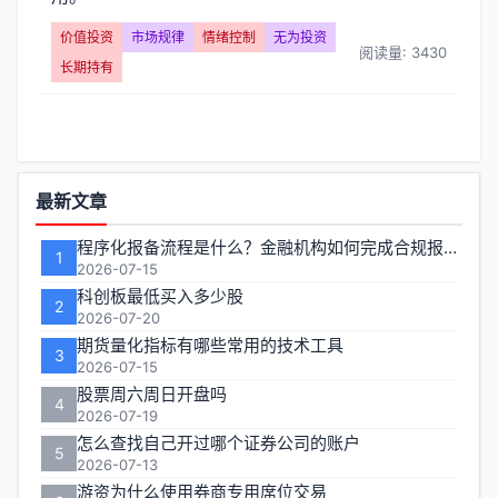
投
价值投资
市场规律
情绪控制
无为投资
资】
阅读量: 3430
长期持有
文
章
功
列
最新文章
能
表
程序化报备流程是什么？金融机构如何完成合规报备
1
区
2026-07-15
-
科创板最低买入多少股
2
2026-07-20
第
期货量化指标有哪些常用的技术工具
3
2026-07-15
页
股票周六周日开盘吗
4
2026-07-19
怎么查找自己开过哪个证券公司的账户
5
2026-07-13
游资为什么使用券商专用席位交易