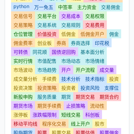
python
万一免五
中签率
主力资金
交易佣金
交易信号
交易平台
交易成本
交易权限
交易策略
交易系统
交易规则
交易费用
仓位管理
价值投资
低佣金
低佣金开户
佣金
佣金费率
创业板
券商
券商选择
印花税
可转债
同花顺
国债逆回购
基本面分析
实时行情
市值配售
市场动态
市场情绪
市场波动
市场趋势
开户
开户流程
成交量
成交量分析
手续费
技术分析
技术指标
投资
投资决策
投资策略
投资者
投资风险
支撑位
新股申购
服务质量
期货
期货交易
期货合约
期货市场
期货手续费
止损策略
流动性
涨停板
涨跌幅限制
短线交易
科创板
移动平均线
程序化交易
线上开户
股市
股指期货
股票
股票交易
股票估值
股票佣金