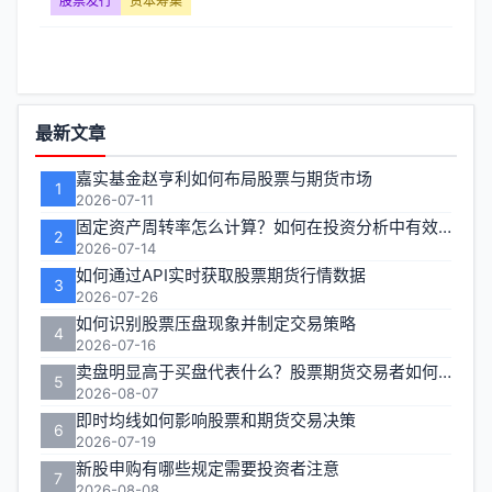
者
股票发行
资本筹集
所
有
功
最新文章
权】
能
嘉实基金赵亨利如何布局股票与期货市场
1
文
区
2026-07-11
固定资产周转率怎么计算？如何在投资分析中有效运用？
章
2
2026-07-14
如何通过API实时获取股票期货行情数据
列
3
2026-07-26
如何识别股票压盘现象并制定交易策略
表
4
2026-07-16
卖盘明显高于买盘代表什么？股票期货交易者如何应对
-
5
2026-08-07
即时均线如何影响股票和期货交易决策
第
6
2026-07-19
新股申购有哪些规定需要投资者注意
页
7
2026-08-08