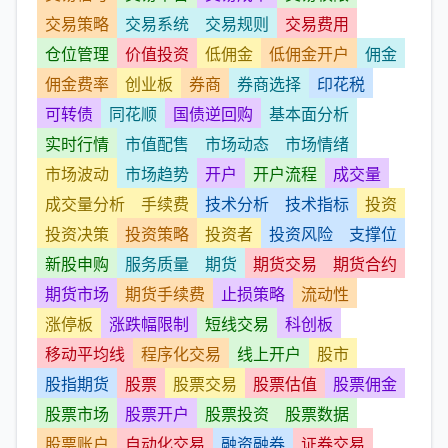
交易策略
交易系统
交易规则
交易费用
仓位管理
价值投资
低佣金
低佣金开户
佣金
佣金费率
创业板
券商
券商选择
印花税
可转债
同花顺
国债逆回购
基本面分析
实时行情
市值配售
市场动态
市场情绪
市场波动
市场趋势
开户
开户流程
成交量
成交量分析
手续费
技术分析
技术指标
投资
投资决策
投资策略
投资者
投资风险
支撑位
新股申购
服务质量
期货
期货交易
期货合约
期货市场
期货手续费
止损策略
流动性
涨停板
涨跌幅限制
短线交易
科创板
移动平均线
程序化交易
线上开户
股市
股指期货
股票
股票交易
股票估值
股票佣金
股票市场
股票开户
股票投资
股票数据
股票账户
自动化交易
融资融券
证券交易