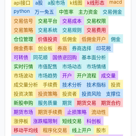
macd
api接口
a股
a股市场
k线图
k线形态
python
万一免五
中签率
主力资金
交易佣金
交易信号
交易平台
交易成本
交易权限
交易策略
交易系统
交易规则
交易费用
仓位管理
价值投资
低佣金
低佣金开户
佣金
佣金费率
创业板
券商
券商选择
印花税
可转债
同花顺
国债逆回购
基本面分析
实时行情
市值配售
市场动态
市场情绪
市场波动
市场趋势
开户
开户流程
成交量
成交量分析
手续费
技术分析
技术指标
投资
投资决策
投资策略
投资者
投资风险
支撑位
新股申购
服务质量
期货
期货交易
期货合约
期货市场
期货手续费
止损策略
流动性
涨停板
涨跌幅限制
短线交易
科创板
移动平均线
程序化交易
线上开户
股市