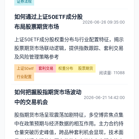
交
证券法规
易】
如何通过上证50ETF成分股
2026-06-26 09:35:00
布局股票期货市场
文
上证50ETF成分股权重分布与行业配置特征，揭示
章
股票期货市场联动逻辑，提供指数跟踪、套利交易
列
及风险管理策略参考
表
上证50etf
套利交易
权重分布
股票期货
阅读量: 11088
行业配置
-
如何把握股指期货市场波动
第
2026-06-21 14:42:00
中的交易机会
页
股指期货市场呈现震荡加剧特征，多空博弈焦点集
中在政策预期与经济数据的相互作用。主力合约持
仓量突破历史峰值，跨品种套利机会显现，技术面