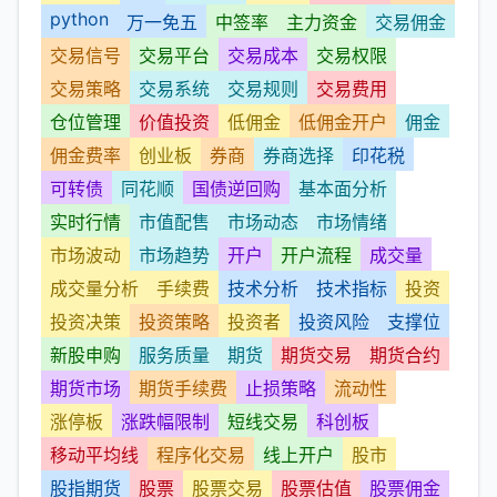
python
万一免五
中签率
主力资金
交易佣金
交易信号
交易平台
交易成本
交易权限
交易策略
交易系统
交易规则
交易费用
仓位管理
价值投资
低佣金
低佣金开户
佣金
佣金费率
创业板
券商
券商选择
印花税
可转债
同花顺
国债逆回购
基本面分析
实时行情
市值配售
市场动态
市场情绪
市场波动
市场趋势
开户
开户流程
成交量
成交量分析
手续费
技术分析
技术指标
投资
投资决策
投资策略
投资者
投资风险
支撑位
新股申购
服务质量
期货
期货交易
期货合约
期货市场
期货手续费
止损策略
流动性
涨停板
涨跌幅限制
短线交易
科创板
移动平均线
程序化交易
线上开户
股市
股指期货
股票
股票交易
股票估值
股票佣金