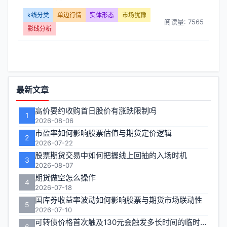
形
k线分类
单边行情
实体形态
市场犹豫
阅读量: 7565
态】
影线分析
文
章
功
列
最新文章
能
表
高价要约收购首日股价有涨跌限制吗
1
区
2026-08-06
-
市盈率如何影响股票估值与期货定价逻辑
2
2026-07-22
第
股票期货交易中如何把握线上回抽的入场时机
3
2026-08-07
页
期货做空怎么操作
4
2026-07-18
国库券收益率波动如何影响股票与期货市场联动性
5
2026-07-10
可转债价格首次触及130元会触发多长时间的临时停牌
6