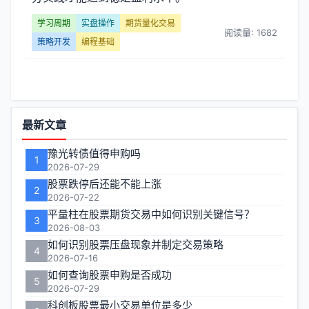
操
学习周期
实盘操作
期货量化交易
作】
阅读量: 1682
策略开发
编程基础
文
章
功
列
最新文章
能
表
豫光转债值得申购吗
1
区
2026-07-29
-
股票跌停后还能不能上涨
2
2026-07-22
第
平量柱在股票期货交易中如何识别关键信号？
3
2026-08-03
页
如何识别股票压盘现象并制定交易策略
4
2026-07-16
如何查询股票申购是否成功
5
2026-07-29
科创板股票最小交易单位是多少