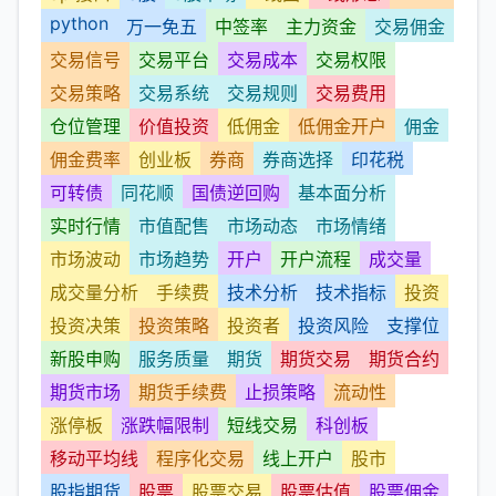
python
万一免五
中签率
主力资金
交易佣金
交易信号
交易平台
交易成本
交易权限
交易策略
交易系统
交易规则
交易费用
仓位管理
价值投资
低佣金
低佣金开户
佣金
佣金费率
创业板
券商
券商选择
印花税
可转债
同花顺
国债逆回购
基本面分析
实时行情
市值配售
市场动态
市场情绪
市场波动
市场趋势
开户
开户流程
成交量
成交量分析
手续费
技术分析
技术指标
投资
投资决策
投资策略
投资者
投资风险
支撑位
新股申购
服务质量
期货
期货交易
期货合约
期货市场
期货手续费
止损策略
流动性
涨停板
涨跌幅限制
短线交易
科创板
移动平均线
程序化交易
线上开户
股市
股指期货
股票
股票交易
股票估值
股票佣金