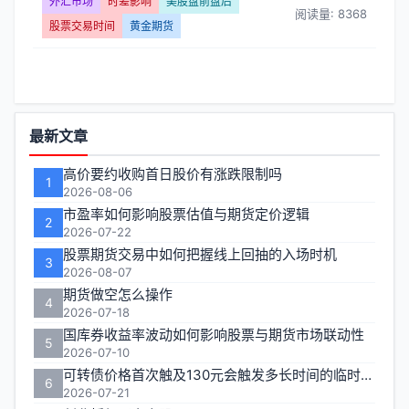
影
外汇市场
时差影响
美股盘前盘后
阅读量: 8368
股票交易时间
黄金期货
响】
文
章
功
最新文章
能
列
高价要约收购首日股价有涨跌限制吗
1
区
2026-08-06
表
市盈率如何影响股票估值与期货定价逻辑
2
2026-07-22
-
股票期货交易中如何把握线上回抽的入场时机
3
2026-08-07
第
期货做空怎么操作
4
2026-07-18
页
国库券收益率波动如何影响股票与期货市场联动性
5
2026-07-10
可转债价格首次触及130元会触发多长时间的临时停牌
6
2026-07-21