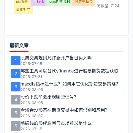
期
cta策略
可转债
商品期货套利
股票型基金
阅读量: 7124
量化对冲
货
套
利】
功
最新文章
文
能
股票交易规则允许新开户当日买入吗
1
区
2026-07-18
章
哪些工具可以替代yfinance进行股票期货数据获取
2
列
2026-07-31
macdfs指标是什么？如何用它优化期货交易策略？
3
表
2026-08-06
股价下跌前会出现哪些信号？
4
-
2026-08-08
看涨吞没形态在期货交易中如何识别和应用？
5
第
2026-08-07
墓碑线的形成原因与市场意义是什么
6
页
2026-07-15