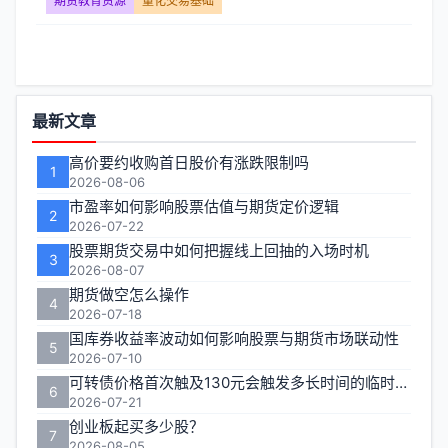
教
期货教育资源
量化交易基础
育
资
功
最新文章
源】
能
高价要约收购首日股价有涨跌限制吗
1
文
区
2026-08-06
市盈率如何影响股票估值与期货定价逻辑
章
2
2026-07-22
股票期货交易中如何把握线上回抽的入场时机
列
3
2026-08-07
期货做空怎么操作
表
4
2026-07-18
国库券收益率波动如何影响股票与期货市场联动性
-
5
2026-07-10
可转债价格首次触及130元会触发多长时间的临时停牌
第
6
2026-07-21
创业板起买多少股？
页
7
2026-08-05