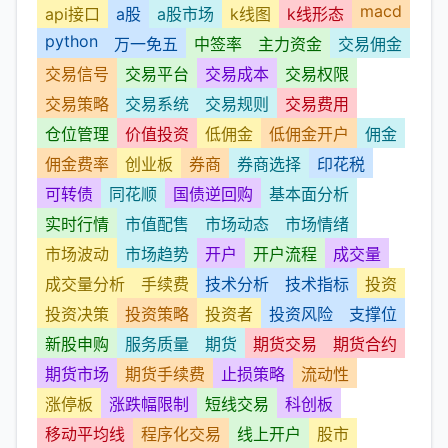
macd
api接口
a股
a股市场
k线图
k线形态
python
万一免五
中签率
主力资金
交易佣金
交易信号
交易平台
交易成本
交易权限
交易策略
交易系统
交易规则
交易费用
仓位管理
价值投资
低佣金
低佣金开户
佣金
佣金费率
创业板
券商
券商选择
印花税
可转债
同花顺
国债逆回购
基本面分析
实时行情
市值配售
市场动态
市场情绪
市场波动
市场趋势
开户
开户流程
成交量
成交量分析
手续费
技术分析
技术指标
投资
投资决策
投资策略
投资者
投资风险
支撑位
新股申购
服务质量
期货
期货交易
期货合约
期货市场
期货手续费
止损策略
流动性
涨停板
涨跌幅限制
短线交易
科创板
移动平均线
程序化交易
线上开户
股市