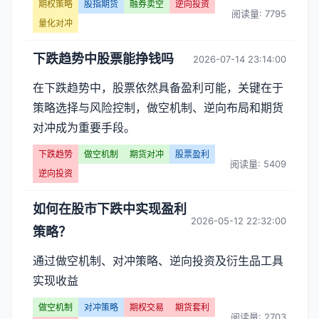
投
期权策略
股指期货
融券卖空
逆向投资
阅读量: 7795
量化对冲
资】
下跌趋势中股票能挣钱吗
2026-07-14 23:14:00
文
在下跌趋势中，股票依然具备盈利可能，关键在于
章
策略选择与风险控制，做空机制、逆向布局和期货
列
对冲成为重要手段。
表
下跌趋势
做空机制
期货对冲
股票盈利
阅读量: 5409
逆向投资
-
如何在股市下跌中实现盈利
第
2026-05-12 22:32:00
策略？
页
通过做空机制、对冲策略、逆向投资及衍生品工具
实现收益
做空机制
对冲策略
期权交易
期货套利
阅读量: 2703