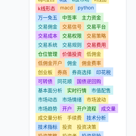
macd
python
k线形态
万一免五
中签率
主力资金
交易佣金
交易信号
交易平台
交易成本
交易权限
交易策略
交易系统
交易规则
交易费用
仓位管理
价值投资
低佣金
低佣金开户
佣金
佣金费率
创业板
券商
券商选择
印花税
可转债
同花顺
国债逆回购
基本面分析
实时行情
市值配售
市场动态
市场情绪
市场波动
市场趋势
开户
开户流程
成交量
成交量分析
手续费
技术分析
技术指标
投资
投资决策