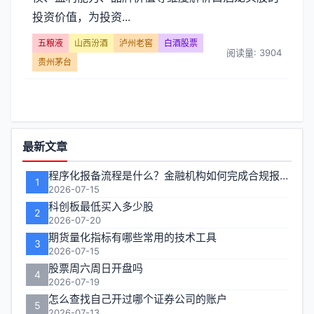
老
投资价值，为投资...
窖】
五粮液
山西汾酒
泸州老窖
白酒股票
阅读量: 3904
文
贵州茅台
章
列
功
最新文章
表
能
程序化报备流程是什么？金融机构如何完成合规报备
-
1
区
2026-07-15
科创板最低买入多少股
第
2
2026-07-20
期货量化指标有哪些常用的技术工具
页
3
2026-07-15
股票周六周日开盘吗
4
2026-07-19
怎么查找自己开过哪个证券公司的账户
5
2026-07-13