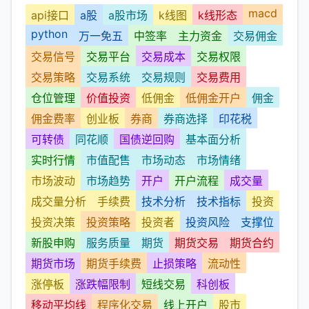
macd
api接口
a股
a股市场
k线图
k线形态
python
万一免五
中签率
主力资金
交易佣金
交易信号
交易平台
交易成本
交易权限
交易策略
交易系统
交易规则
交易费用
仓位管理
价值投资
低佣金
低佣金开户
佣金
佣金费率
创业板
券商
券商选择
印花税
可转债
同花顺
国债逆回购
基本面分析
实时行情
市值配售
市场动态
市场情绪
市场波动
市场趋势
开户
开户流程
成交量
成交量分析
手续费
技术分析
技术指标
投资
投资决策
投资策略
投资者
投资风险
支撑位
新股申购
服务质量
期货
期货交易
期货合约
期货市场
期货手续费
止损策略
流动性
涨停板
涨跌幅限制
短线交易
科创板
移动平均线
程序化交易
线上开户
股市