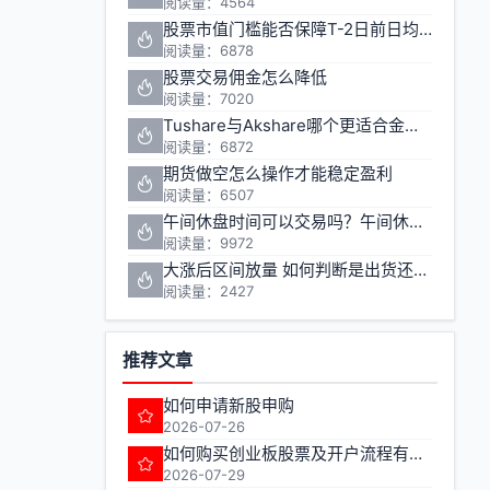
阅读量：4564
股票市值门槛能否保障T-2日前日均市值1万元的投资安全
阅读量：6878
股票交易佣金怎么降低
阅读量：7020
Tushare与Akshare哪个更适合金融数据获取
阅读量：6872
期货做空怎么操作才能稳定盈利
阅读量：6507
午间休盘时间可以交易吗？午间休盘对股票期货投资有什么影响
阅读量：9972
大涨后区间放量 如何判断是出货还是洗盘
阅读量：2427
推荐文章
如何申请新股申购
2026-07-26
如何购买创业板股票及开户流程有哪些注意事项
2026-07-29