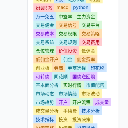
macd
python
k线形态
万一免五
中签率
主力资金
交易佣金
交易信号
交易平台
交易成本
交易权限
交易策略
交易系统
交易规则
交易费用
仓位管理
价值投资
低佣金
低佣金开户
佣金
佣金费率
创业板
券商
券商选择
印花税
可转债
同花顺
国债逆回购
基本面分析
实时行情
市值配售
市场动态
市场情绪
市场波动
市场趋势
开户
开户流程
成交量
成交量分析
手续费
技术分析
技术指标
投资
投资决策