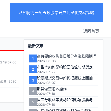
从如何万一免五炒股票开户到量化交易策略
返回首页
功
最新文章
能
高价要约收购首日股价有涨跌限制吗
1
区
2026-08-06
2 19:57:00
市盈率如何影响股票估值与期货定价逻辑
2
2026-07-22
股票期货交易中如何把握线上回抽的入场时机
3
读量: 8590
2026-08-07
期货做空怎么操作
4
2026-07-18
国库券收益率波动如何影响股票与期货市场联动性
5
2026-07-10
可转债价格首次触及130元会触发多长时间的临时停牌