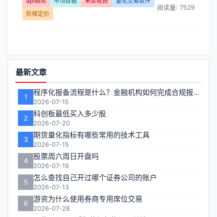
定
api调用
市场数据
米匡收费
量化交易软件
阅读量: 7529
阶梯定价
价】
文
章
功
最新文章
能
列
程序化报备流程是什么？金融机构如何完成合规报备
1
区
2026-07-15
表
科创板最低买入多少股
2
2026-07-20
-
期货量化指标有哪些常用的技术工具
3
2026-07-15
第
股票周六周日开盘吗
4
2026-07-19
页
怎么查找自己开过哪个证券公司的账户
5
2026-07-13
游资为什么使用券商专用席位交易
6
2026-07-28