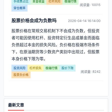
行
手续费占比
本金收益
杠杆风险
极端行情
阅读量: 10015
穿仓概率
情】
股票价格会成为负数吗
2026-04-14 16:14:00
文
股票价格在常规交易机制下不会成为负数，但投资
章
者可能因使用杠杆、投资特定衍生品或基金而面临
列
负债超过本金的损失风险。负价格在极端市场条件
下，在原油期货等少数资产类别中出现过，但股票
表
本身价格下限为零。
-
投资风险
杠杆损失
极端行情
股价下限
阅读量: 8242
股票负价格
第
页
功
最新文章
能