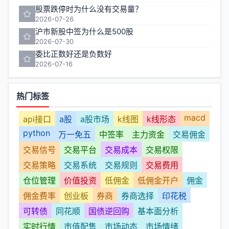
股票跌停时为什么没有交易量？
2026-07-26
沪市新股中签为什么是500股
2026-07-30
委比正数好还是负数好
2026-07-16
热门标签
macd
api接口
a股
a股市场
k线图
k线形态
python
万一免五
中签率
主力资金
交易佣金
交易信号
交易平台
交易成本
交易权限
交易策略
交易系统
交易规则
交易费用
仓位管理
价值投资
低佣金
低佣金开户
佣金
佣金费率
创业板
券商
券商选择
印花税
可转债
同花顺
国债逆回购
基本面分析
实时行情
市值配售
市场动态
市场情绪