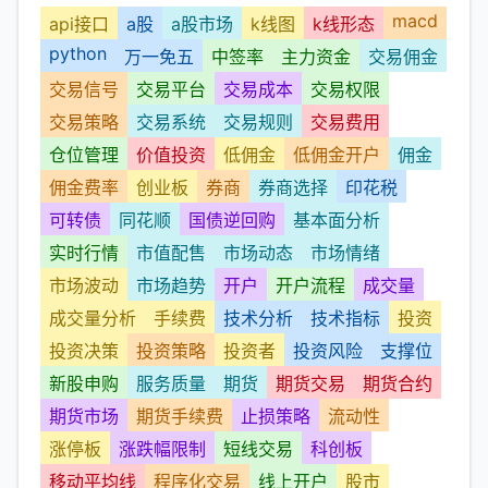
macd
api接口
a股
a股市场
k线图
k线形态
python
万一免五
中签率
主力资金
交易佣金
交易信号
交易平台
交易成本
交易权限
交易策略
交易系统
交易规则
交易费用
仓位管理
价值投资
低佣金
低佣金开户
佣金
佣金费率
创业板
券商
券商选择
印花税
可转债
同花顺
国债逆回购
基本面分析
实时行情
市值配售
市场动态
市场情绪
市场波动
市场趋势
开户
开户流程
成交量
成交量分析
手续费
技术分析
技术指标
投资
投资决策
投资策略
投资者
投资风险
支撑位
新股申购
服务质量
期货
期货交易
期货合约
期货市场
期货手续费
止损策略
流动性
涨停板
涨跌幅限制
短线交易
科创板
移动平均线
程序化交易
线上开户
股市