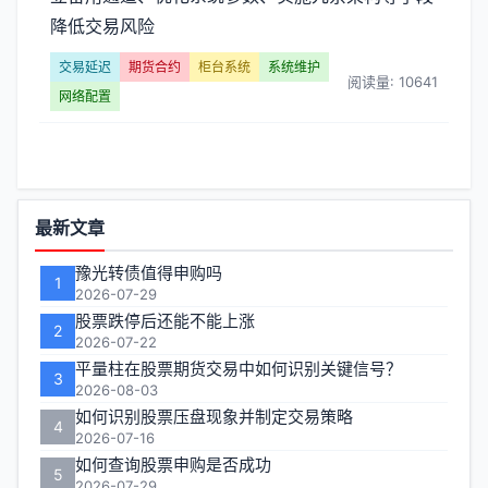
延
降低交易风险
迟】
交易延迟
期货合约
柜台系统
系统维护
阅读量: 10641
文
网络配置
章
列
功
最新文章
表
能
豫光转债值得申购吗
-
1
区
2026-07-29
股票跌停后还能不能上涨
第
2
2026-07-22
平量柱在股票期货交易中如何识别关键信号？
页
3
2026-08-03
如何识别股票压盘现象并制定交易策略
4
2026-07-16
如何查询股票申购是否成功
5
2026-07-29