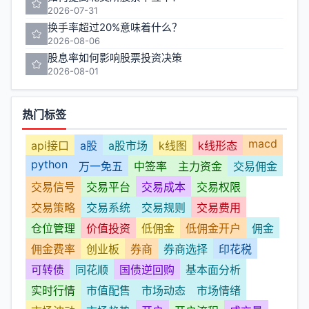
2026-07-31
换手率超过20%意味着什么？
2026-08-06
股息率如何影响股票投资决策
2026-08-01
热门标签
macd
api接口
a股
a股市场
k线图
k线形态
python
万一免五
中签率
主力资金
交易佣金
交易信号
交易平台
交易成本
交易权限
交易策略
交易系统
交易规则
交易费用
仓位管理
价值投资
低佣金
低佣金开户
佣金
佣金费率
创业板
券商
券商选择
印花税
可转债
同花顺
国债逆回购
基本面分析
实时行情
市值配售
市场动态
市场情绪