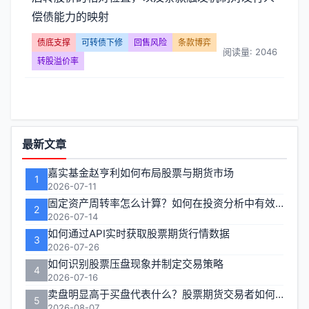
风
偿债能力的映射
险】
债底支撑
可转债下修
回售风险
条款博弈
阅读量: 2046
文
转股溢价率
章
列
功
最新文章
表
能
嘉实基金赵亨利如何布局股票与期货市场
-
1
区
2026-07-11
固定资产周转率怎么计算？如何在投资分析中有效运用？
第
2
2026-07-14
如何通过API实时获取股票期货行情数据
页
3
2026-07-26
如何识别股票压盘现象并制定交易策略
4
2026-07-16
卖盘明显高于买盘代表什么？股票期货交易者如何应对
5
2026-08-07