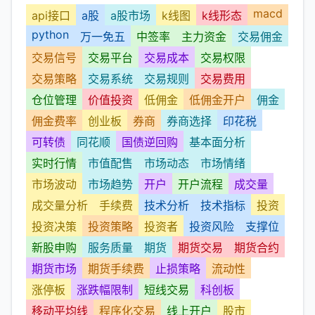
macd
api接口
a股
a股市场
k线图
k线形态
python
万一免五
中签率
主力资金
交易佣金
交易信号
交易平台
交易成本
交易权限
交易策略
交易系统
交易规则
交易费用
仓位管理
价值投资
低佣金
低佣金开户
佣金
佣金费率
创业板
券商
券商选择
印花税
可转债
同花顺
国债逆回购
基本面分析
实时行情
市值配售
市场动态
市场情绪
市场波动
市场趋势
开户
开户流程
成交量
成交量分析
手续费
技术分析
技术指标
投资
投资决策
投资策略
投资者
投资风险
支撑位
新股申购
服务质量
期货
期货交易
期货合约
期货市场
期货手续费
止损策略
流动性
涨停板
涨跌幅限制
短线交易
科创板
移动平均线
程序化交易
线上开户
股市