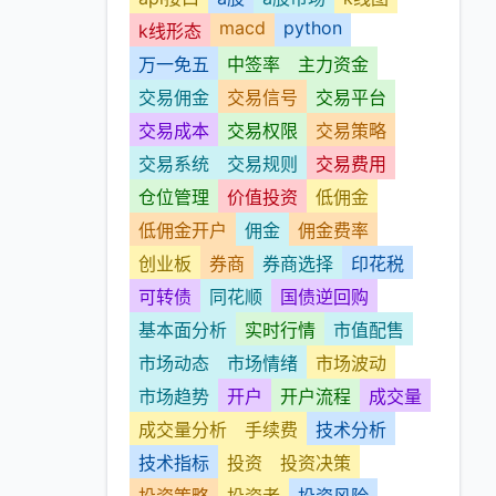
macd
python
k线形态
万一免五
中签率
主力资金
交易佣金
交易信号
交易平台
交易成本
交易权限
交易策略
交易系统
交易规则
交易费用
仓位管理
价值投资
低佣金
低佣金开户
佣金
佣金费率
创业板
券商
券商选择
印花税
可转债
同花顺
国债逆回购
基本面分析
实时行情
市值配售
市场动态
市场情绪
市场波动
市场趋势
开户
开户流程
成交量
成交量分析
手续费
技术分析
技术指标
投资
投资决策