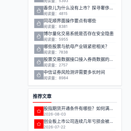
阅读量：5393
香奈儿为什么没有上市？探寻奢侈品巨头的资本之路
阅读量：4815
同花顺界面操作要点有哪些
阅读量：8381
博尔量化交易系统是否存在安全隐患
阅读量：5955
哪些股票与航母产业链紧密相关？
阅读量：7838
股票交易数据接口接入券商数据的方法有哪些
阅读量：2757
中信证券风险测评需要多长时间
阅读量：8984
推荐文章
股指期货开通条件有哪些？如何满足期货交易准入要求？
2026-08-03
创业板上市公司连续几年亏损会被实施退市风险警示
2026-07-22