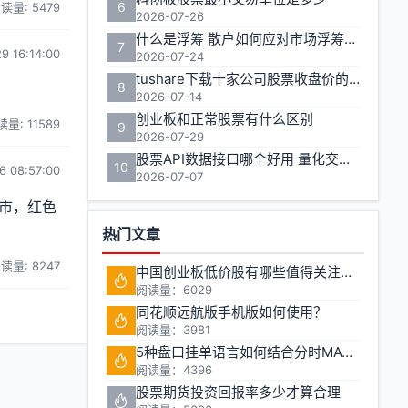
6
读量: 5479
2026-07-26
什么是浮筹 散户如何应对市场浮筹变化
7
9 16:14:00
2026-07-24
tushare下载十家公司股票收盘价的实用方法
8
2026-07-14
创业板和正常股票有什么区别
量: 11589
9
2026-07-29
股票API数据接口哪个好用 量化交易如何获取实时行情
10
6 08:57:00
2026-07-07
市，红色
热门文章
读量: 8247
中国创业板低价股有哪些值得关注的投资机会?
阅读量：6029
同花顺远航版手机版如何使用？
阅读量：3981
5种盘口挂单语言如何结合分时MACD判断买卖点
阅读量：4396
股票期货投资回报率多少才算合理