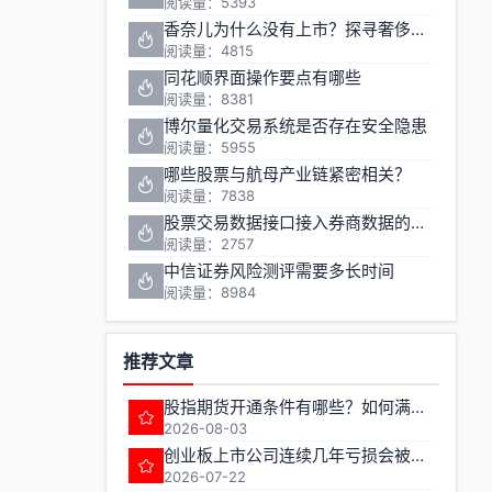
阅读量：5393
香奈儿为什么没有上市？探寻奢侈品巨头的资本之路
阅读量：4815
同花顺界面操作要点有哪些
阅读量：8381
博尔量化交易系统是否存在安全隐患
阅读量：5955
哪些股票与航母产业链紧密相关？
阅读量：7838
股票交易数据接口接入券商数据的方法有哪些
阅读量：2757
中信证券风险测评需要多长时间
阅读量：8984
推荐文章
股指期货开通条件有哪些？如何满足期货交易准入要求？
2026-08-03
创业板上市公司连续几年亏损会被实施退市风险警示
2026-07-22