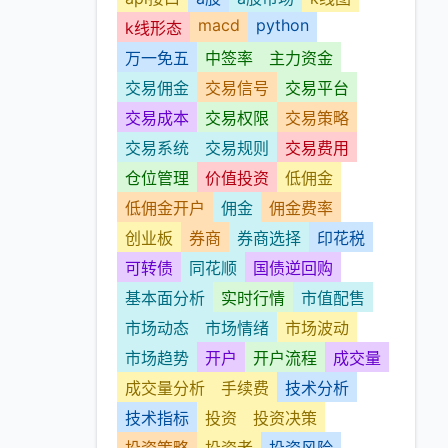
macd
python
k线形态
万一免五
中签率
主力资金
交易佣金
交易信号
交易平台
交易成本
交易权限
交易策略
交易系统
交易规则
交易费用
仓位管理
价值投资
低佣金
低佣金开户
佣金
佣金费率
创业板
券商
券商选择
印花税
可转债
同花顺
国债逆回购
基本面分析
实时行情
市值配售
市场动态
市场情绪
市场波动
市场趋势
开户
开户流程
成交量
成交量分析
手续费
技术分析
技术指标
投资
投资决策