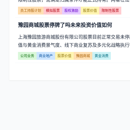
值】
员工持股计划
模拟股票
股权激励
股票价值
限制性股票
文
豫园商城股票停牌了吗未来投资价值如何
章
上海豫园旅游商城股份有限公司股票目前正常交易未停
列
值与黄金消费景气度、线下商业复苏及多元化战略执行
表
公司业务
商业地产
股票价值
豫园商城
黄金消费
-
第
页