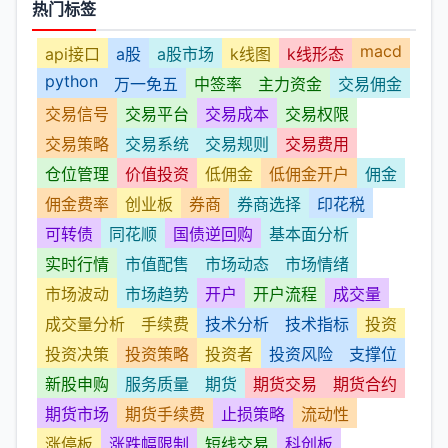
热门标签
macd
api接口
a股
a股市场
k线图
k线形态
python
万一免五
中签率
主力资金
交易佣金
交易信号
交易平台
交易成本
交易权限
交易策略
交易系统
交易规则
交易费用
仓位管理
价值投资
低佣金
低佣金开户
佣金
佣金费率
创业板
券商
券商选择
印花税
可转债
同花顺
国债逆回购
基本面分析
实时行情
市值配售
市场动态
市场情绪
市场波动
市场趋势
开户
开户流程
成交量
成交量分析
手续费
技术分析
技术指标
投资
投资决策
投资策略
投资者
投资风险
支撑位
新股申购
服务质量
期货
期货交易
期货合约
期货市场
期货手续费
止损策略
流动性
涨停板
涨跌幅限制
短线交易
科创板