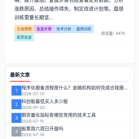
略、提升盘感。复盘步骤包括查看走势数据、分析
复
涨跌原因、总结操作得失、制定改进计划等。盘感
盘】
训练需要长期坚...
文
交易策略
复盘步骤
技术分析
盘感训练
阅读量: 4474
股票复盘
章
列
表
功
最新文章
-
能
程序化报备流程是什么？金融机构如何完成合规报备
1
区
第
2026-07-15
科创板最低买入多少股
2
页
2026-07-20
期货量化指标有哪些常用的技术工具
3
2026-07-15
股票周六周日开盘吗
4
2026-07-19