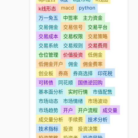
macd
python
k线形态
万一免五
中签率
主力资金
交易佣金
交易信号
交易平台
交易成本
交易权限
交易策略
交易系统
交易规则
交易费用
仓位管理
价值投资
低佣金
低佣金开户
佣金
佣金费率
创业板
券商
券商选择
印花税
可转债
同花顺
国债逆回购
基本面分析
实时行情
市值配售
市场动态
市场情绪
市场波动
市场趋势
开户
开户流程
成交量
成交量分析
手续费
技术分析
技术指标
投资
投资决策