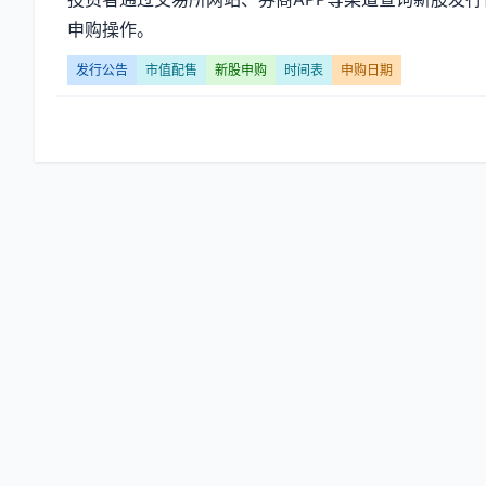
告】
申购操作。
文
发行公告
市值配售
新股申购
时间表
申购日期
章
列
表
-
第
页