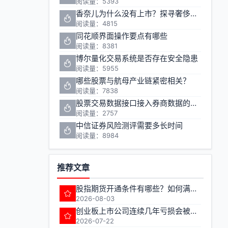
阅读量：5393
香奈儿为什么没有上市？探寻奢侈品巨头的资本之路
阅读量：4815
同花顺界面操作要点有哪些
阅读量：8381
博尔量化交易系统是否存在安全隐患
阅读量：5955
哪些股票与航母产业链紧密相关？
阅读量：7838
股票交易数据接口接入券商数据的方法有哪些
阅读量：2757
中信证券风险测评需要多长时间
阅读量：8984
推荐文章
股指期货开通条件有哪些？如何满足期货交易准入要求？
2026-08-03
创业板上市公司连续几年亏损会被实施退市风险警示
2026-07-22